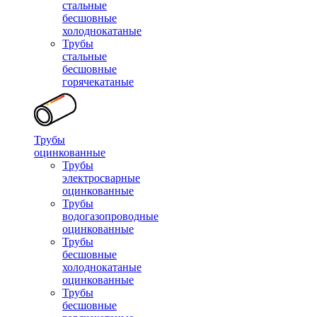
стальные
бесшовные
холоднокатаные
Трубы
стальные
бесшовные
горячекатаные
Трубы
оцинкованные
Трубы
электросварные
оцинкованные
Трубы
водогазопроводные
оцинкованные
Трубы
бесшовные
холоднокатаные
оцинкованные
Трубы
бесшовные