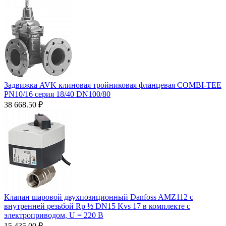
Задвижка AVK клиновая тройниковая фланцевая COMBI-TEE
PN10/16 серия 18/40 DN100/80
38 668.50
₽
Клапан шаровой двухпозиционный Danfoss AMZ112 c
внутренней резьбой Rp ½ DN15 Kvs 17 в комплекте с
электроприводом, U = 220 В
15 435.00
₽