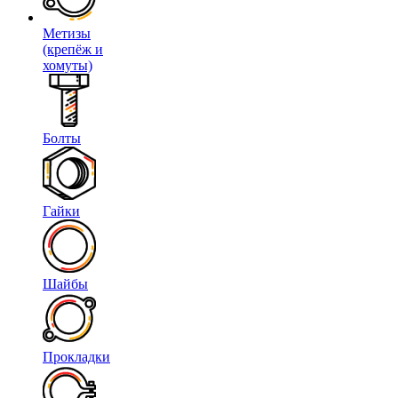
Метизы
(крепёж и
хомуты)
Болты
Гайки
Шайбы
Прокладки