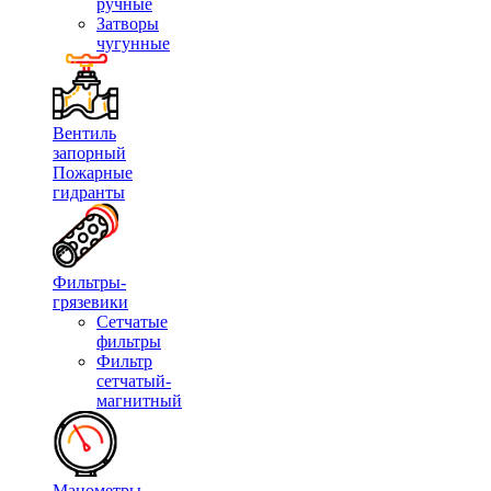
ручные
Затворы
чугунные
Вентиль
запорный
Пожарные
гидранты
Фильтры-
грязевики
Сетчатые
фильтры
Фильтр
сетчатый-
магнитный
Манометры