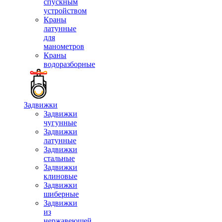
спускным
устройством
Краны
латунные
для
манометров
Краны
водоразборные
Задвижки
Задвижки
чугунные
Задвижки
латунные
Задвижки
стальные
Задвижки
клиновые
Задвижки
шиберные
Задвижки
из
нержавеющей