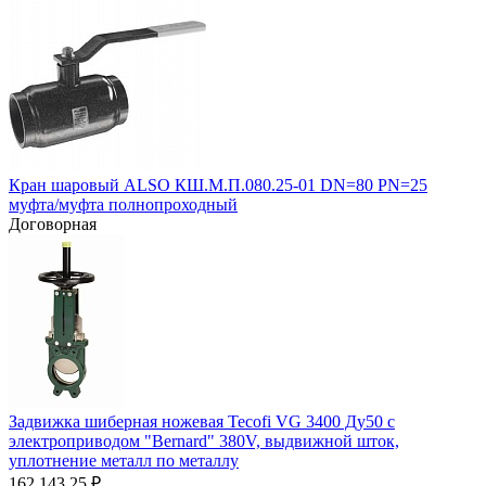
Кран шаровый ALSO КШ.М.П.080.25-01 DN=80 PN=25
муфта/муфта полнопроходный
Договорная
Задвижка шиберная ножевая Tecofi VG 3400 Ду50 с
электроприводом "Bernard" 380V, выдвижной шток,
уплотнение металл по металлу
162 143.25
₽