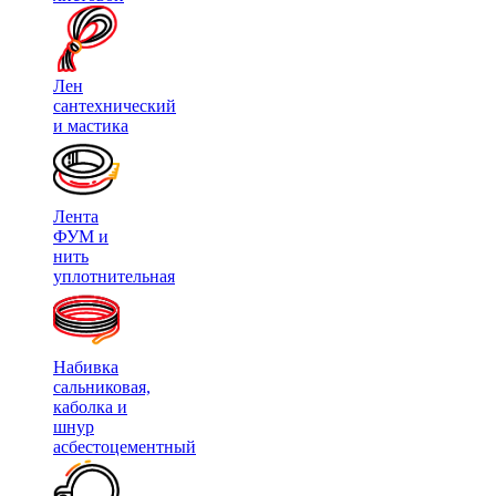
Лен
сантехнический
и мастика
Лента
ФУМ и
нить
уплотнительная
Набивка
сальниковая,
каболка и
шнур
асбестоцементный