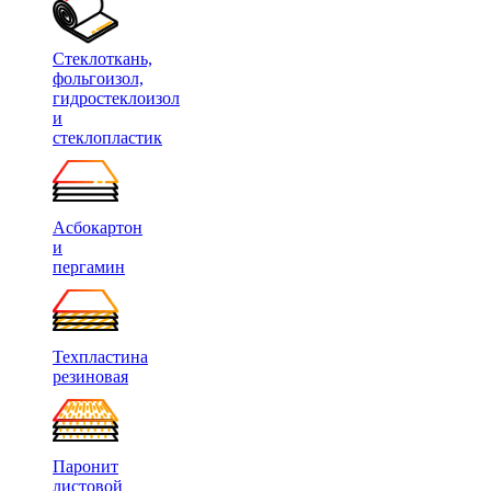
Стеклоткань,
фольгоизол,
гидростеклоизол
и
стеклопластик
Асбокартон
и
пергамин
Техпластина
резиновая
Паронит
листовой