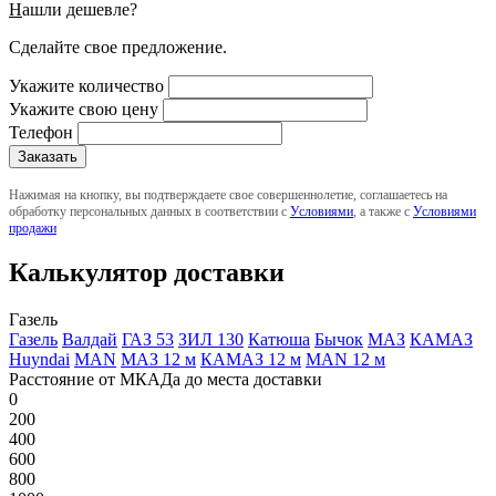
Н
ашли дешевле?
Сделайте свое предложение.
Укажите количество
Укажите свою цену
Телефон
Нажимая на кнопку, вы подтверждаете свое совершеннолетие, соглашаетесь на
обработку персональных данных в соответствии с
Условиями
, а также с
Условиями
продажи
Калькулятор доставки
Газель
Газель
Валдай
ГАЗ 53
ЗИЛ 130
Катюша
Бычок
МАЗ
КАМАЗ
Huyndai
MAN
МАЗ 12 м
КАМАЗ 12 м
MAN 12 м
Расстояние от МКАДа до места доставки
0
200
400
600
800