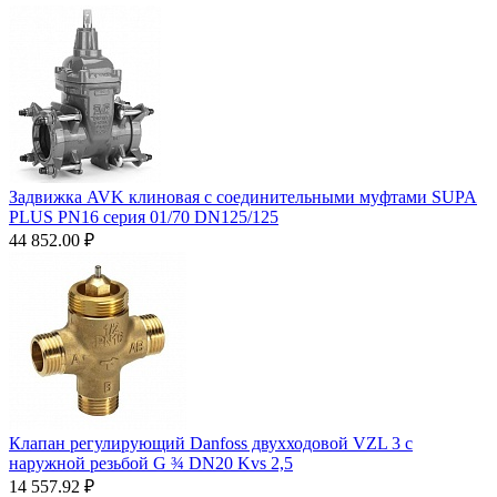
Задвижка AVK клиновая с соединительными муфтами SUPA
PLUS PN16 серия 01/70 DN125/125
44 852.00
₽
Клапан регулирующий Danfoss двухходовой VZL 3 c
наружной резьбой G ¾ DN20 Kvs 2,5
14 557.92
₽