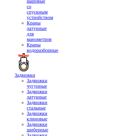
шаровые
со
спускным
устройством
Краны
латунные
для
манометров
Краны
водоразборные
Задвижки
Задвижки
чугунные
Задвижки
латунные
Задвижки
стальные
Задвижки
клиновые
Задвижки
шиберные
Задвижки