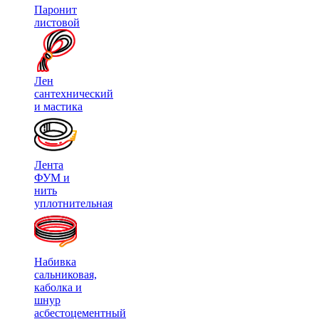
Паронит
листовой
Лен
сантехнический
и мастика
Лента
ФУМ и
нить
уплотнительная
Набивка
сальниковая,
каболка и
шнур
асбестоцементный