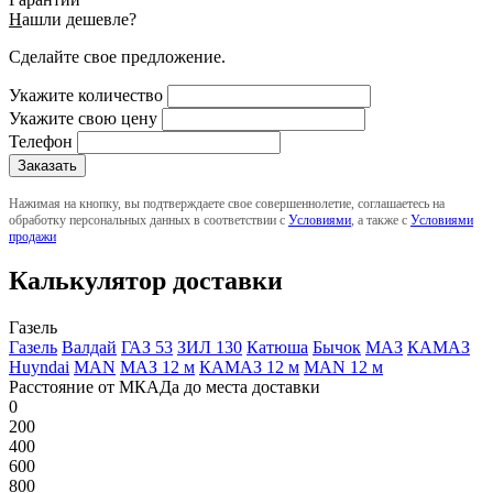
Н
ашли дешевле?
Сделайте свое предложение.
Укажите количество
Укажите свою цену
Телефон
Нажимая на кнопку, вы подтверждаете свое совершеннолетие, соглашаетесь на
обработку персональных данных в соответствии с
Условиями
, а также с
Условиями
продажи
Калькулятор доставки
Газель
Газель
Валдай
ГАЗ 53
ЗИЛ 130
Катюша
Бычок
МАЗ
КАМАЗ
Huyndai
MAN
МАЗ 12 м
КАМАЗ 12 м
MAN 12 м
Расстояние от МКАДа до места доставки
0
200
400
600
800