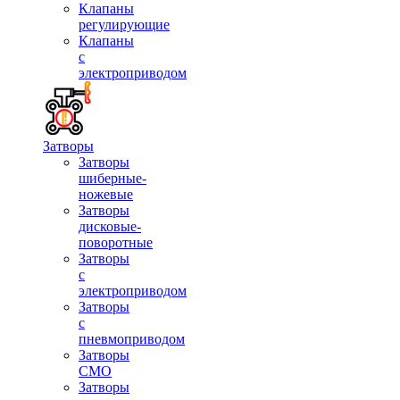
Клапаны
регулирующие
Клапаны
с
электроприводом
Затворы
Затворы
шиберные-
ножевые
Затворы
дисковые-
поворотные
Затворы
с
электроприводом
Затворы
с
пневмоприводом
Затворы
СМО
Затворы