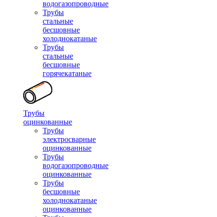
водогазопроводные
Трубы
стальные
бесшовные
холоднокатаные
Трубы
стальные
бесшовные
горячекатаные
Трубы
оцинкованные
Трубы
электросварные
оцинкованные
Трубы
водогазопроводные
оцинкованные
Трубы
бесшовные
холоднокатаные
оцинкованные