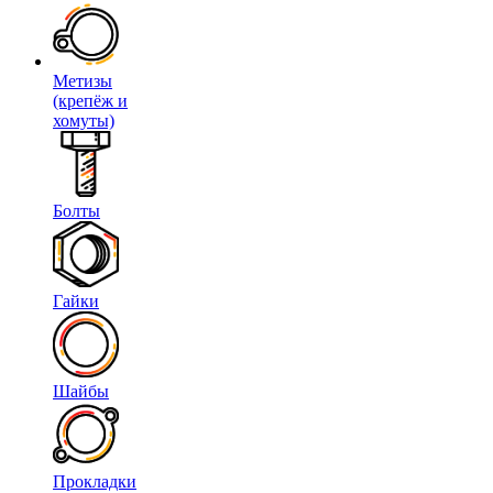
Метизы
(крепёж и
хомуты)
Болты
Гайки
Шайбы
Прокладки