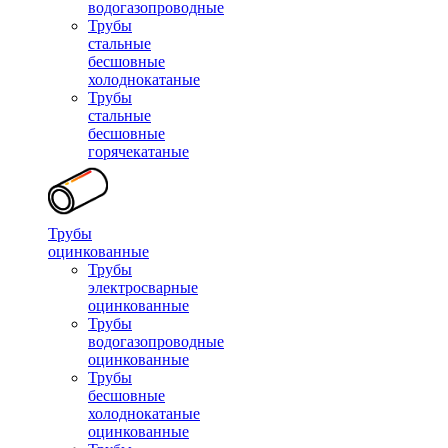
водогазопроводные
Трубы
стальные
бесшовные
холоднокатаные
Трубы
стальные
бесшовные
горячекатаные
Трубы
оцинкованные
Трубы
электросварные
оцинкованные
Трубы
водогазопроводные
оцинкованные
Трубы
бесшовные
холоднокатаные
оцинкованные