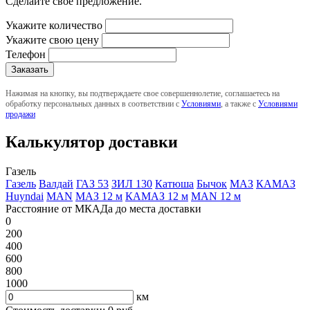
Сделайте свое предложение.
Укажите количество
Укажите свою цену
Телефон
Нажимая на кнопку, вы подтверждаете свое совершеннолетие, соглашаетесь на
обработку персональных данных в соответствии с
Условиями
, а также с
Условиями
продажи
Калькулятор доставки
Газель
Газель
Валдай
ГАЗ 53
ЗИЛ 130
Катюша
Бычок
МАЗ
КАМАЗ
Huyndai
MAN
МАЗ 12 м
КАМАЗ 12 м
MAN 12 м
Расстояние от МКАДа до места доставки
0
200
400
600
800
1000
км