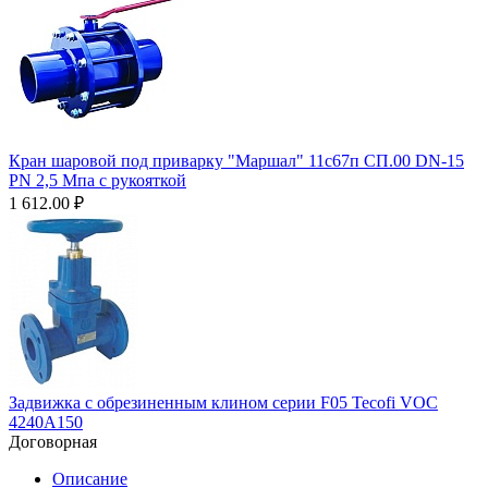
Кран шаровой под приварку "Маршал" 11с67п СП.00 DN-15
PN 2,5 Мпа с рукояткой
1 612.00
₽
Задвижка с обрезиненным клином серии F05 Tecofi VOC
4240A150
Договорная
Описание