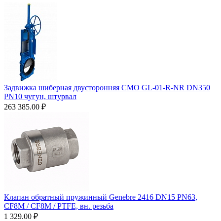
Задвижка шиберная двусторонняя СМО GL-01-R-NR DN350
PN10 чугун, штурвал
263 385.00
₽
Клапан обратный пружинный Genebre 2416 DN15 PN63,
CF8M / CF8M / PTFE, вн. резьба
1 329.00
₽