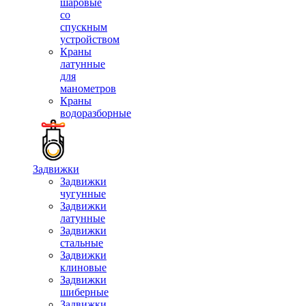
шаровые
со
спускным
устройством
Краны
латунные
для
манометров
Краны
водоразборные
Задвижки
Задвижки
чугунные
Задвижки
латунные
Задвижки
стальные
Задвижки
клиновые
Задвижки
шиберные
Задвижки