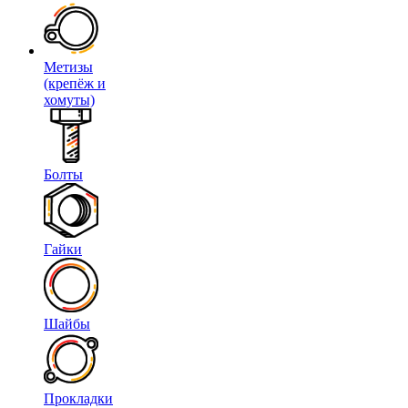
Метизы
(крепёж и
хомуты)
Болты
Гайки
Шайбы
Прокладки