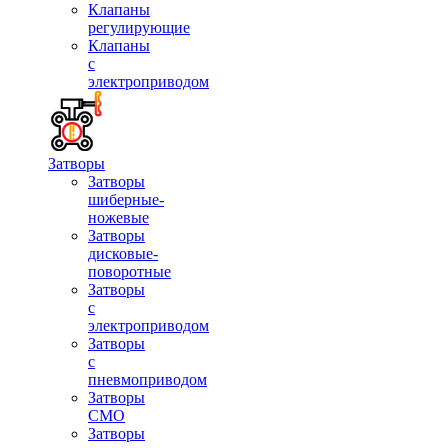
Клапаны
регулирующие
Клапаны
с
электроприводом
Затворы
Затворы
шиберные-
ножевые
Затворы
дисковые-
поворотные
Затворы
с
электроприводом
Затворы
с
пневмоприводом
Затворы
СМО
Затворы