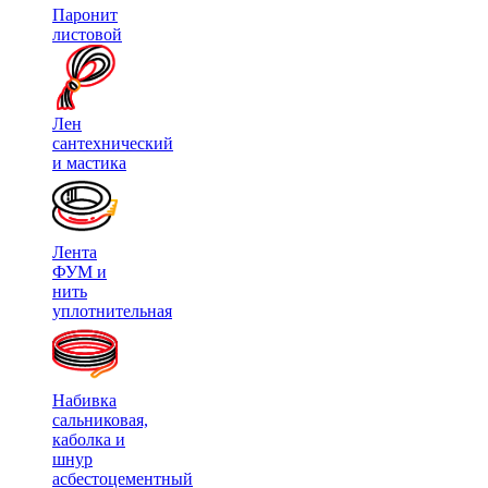
Паронит
листовой
Лен
сантехнический
и мастика
Лента
ФУМ и
нить
уплотнительная
Набивка
сальниковая,
каболка и
шнур
асбестоцементный