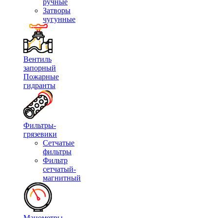
ручные
Затворы
чугунные
Вентиль
запорный
Пожарные
гидранты
Фильтры-
грязевики
Сетчатые
фильтры
Фильтр
сетчатый-
магнитный
Манометры