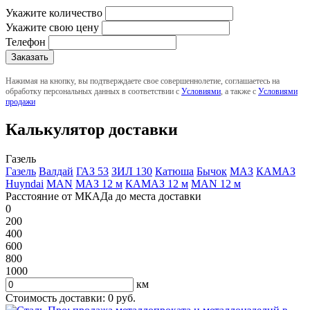
Укажите количество
Укажите свою цену
Телефон
Нажимая на кнопку, вы подтверждаете свое совершеннолетие, соглашаетесь на
обработку персональных данных в соответствии с
Условиями
, а также с
Условиями
продажи
Калькулятор доставки
Газель
Газель
Валдай
ГАЗ 53
ЗИЛ 130
Катюша
Бычок
МАЗ
КАМАЗ
Huyndai
MAN
МАЗ 12 м
КАМАЗ 12 м
MAN 12 м
Расстояние от МКАДа до места доставки
0
200
400
600
800
1000
км
Стоимость доставки:
0
руб.