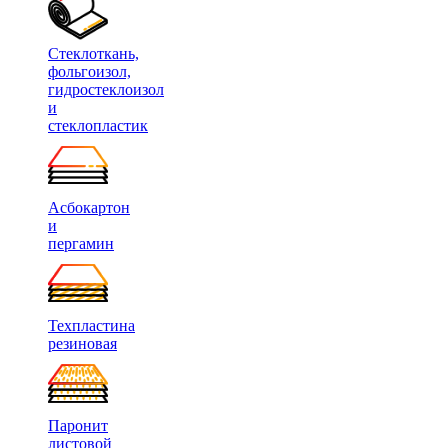
Стеклоткань,
фольгоизол,
гидростеклоизол
и
стеклопластик
Асбокартон
и
пергамин
Техпластина
резиновая
Паронит
листовой