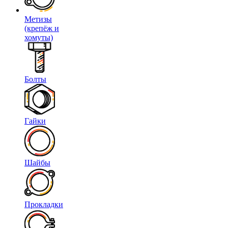
Метизы
(крепёж и
хомуты)
Болты
Гайки
Шайбы
Прокладки