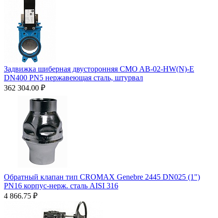
Задвижка шиберная двусторонняя CMO AB-02-HW(N)-E
DN400 PN5 нержавеющая сталь, штурвал
362 304.00
₽
Обратный клапан тип CROMAX Genebre 2445 DN025 (1")
PN16 корпус-нерж. сталь AISI 316
4 866.75
₽