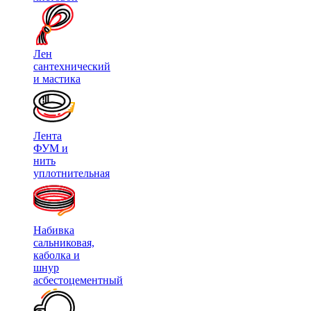
Лен
сантехнический
и мастика
Лента
ФУМ и
нить
уплотнительная
Набивка
сальниковая,
каболка и
шнур
асбестоцементный