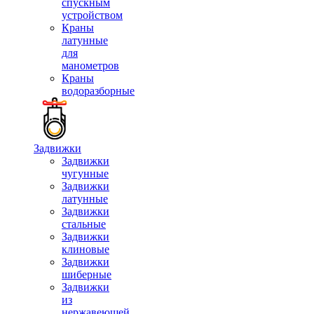
спускным
устройством
Краны
латунные
для
манометров
Краны
водоразборные
Задвижки
Задвижки
чугунные
Задвижки
латунные
Задвижки
стальные
Задвижки
клиновые
Задвижки
шиберные
Задвижки
из
нержавеющей