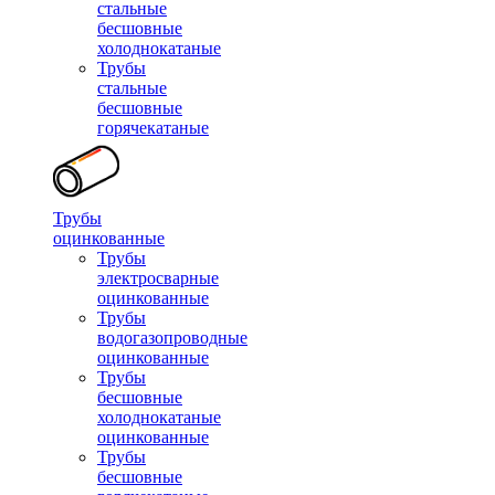
стальные
бесшовные
холоднокатаные
Трубы
стальные
бесшовные
горячекатаные
Трубы
оцинкованные
Трубы
электросварные
оцинкованные
Трубы
водогазопроводные
оцинкованные
Трубы
бесшовные
холоднокатаные
оцинкованные
Трубы
бесшовные