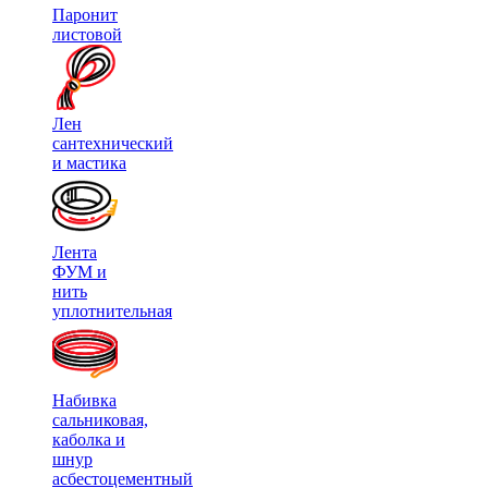
Паронит
листовой
Лен
сантехнический
и мастика
Лента
ФУМ и
нить
уплотнительная
Набивка
сальниковая,
каболка и
шнур
асбестоцементный