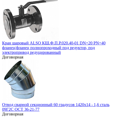
Кран шаровый ALSO КШ.Ф.П.Р.020.40-01 DN=20 PN=40
фланец/фланец полнопроходный под редуктор, под
электропривод редуцированный
Договорная
Отвод сварной секционный 60 градусов 1420х14 - 1,6 сталь
09Г2С ОСТ 36-21-77
Договорная