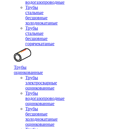
водогазопроводные
Трубы
стальные
бесшовные
холоднокатаные
Трубы
стальные
бесшовные
горячекатаные
Трубы
оцинкованные
Трубы
электросварные
оцинкованные
Трубы
водогазопроводные
оцинкованные
Трубы
бесшовные
холоднокатаные
оцинкованные