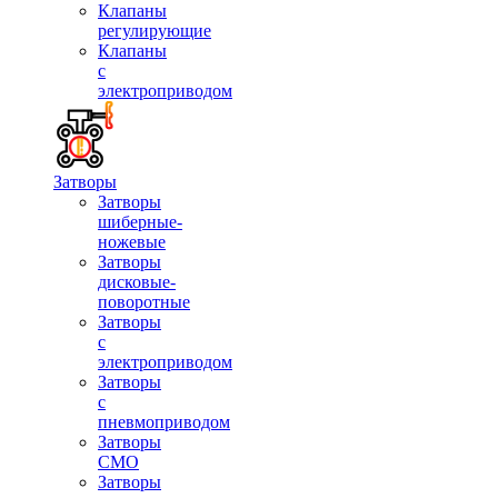
Клапаны
регулирующие
Клапаны
с
электроприводом
Затворы
Затворы
шиберные-
ножевые
Затворы
дисковые-
поворотные
Затворы
с
электроприводом
Затворы
с
пневмоприводом
Затворы
СМО
Затворы