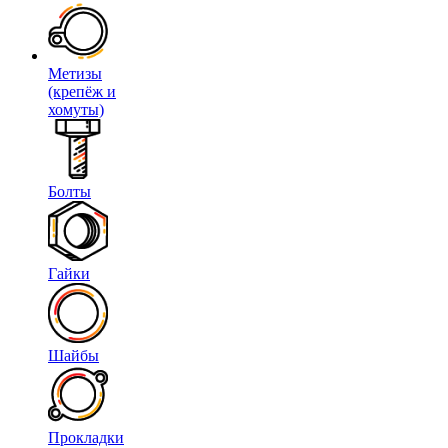
Метизы
(крепёж и
хомуты)
Болты
Гайки
Шайбы
Прокладки