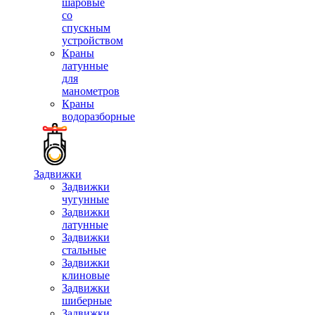
шаровые
со
спускным
устройством
Краны
латунные
для
манометров
Краны
водоразборные
Задвижки
Задвижки
чугунные
Задвижки
латунные
Задвижки
стальные
Задвижки
клиновые
Задвижки
шиберные
Задвижки