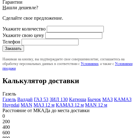
Гарантии
Н
ашли дешевле?
Сделайте свое предложение.
Укажите количество
Укажите свою цену
Телефон
Нажимая на кнопку, вы подтверждаете свое совершеннолетие, соглашаетесь на
обработку персональных данных в соответствии с
Условиями
, а также с
Условиями
продажи
Калькулятор доставки
Газель
Газель
Валдай
ГАЗ 53
ЗИЛ 130
Катюша
Бычок
МАЗ
КАМАЗ
Huyndai
MAN
МАЗ 12 м
КАМАЗ 12 м
MAN 12 м
Расстояние от МКАДа до места доставки
0
200
400
600