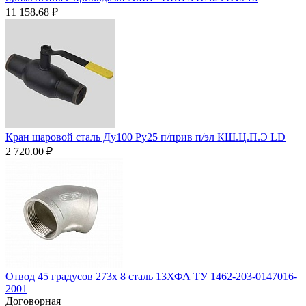
11 158.68
₽
Кран шаровой сталь Ду100 Ру25 п/прив п/эл КШ.Ц.П.Э LD
2 720.00
₽
Отвод 45 градусов 273х 8 сталь 13ХФА ТУ 1462-203-0147016-
2001
Договорная