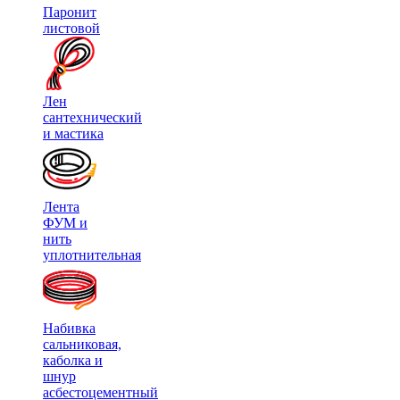
Паронит
листовой
Лен
сантехнический
и мастика
Лента
ФУМ и
нить
уплотнительная
Набивка
сальниковая,
каболка и
шнур
асбестоцементный