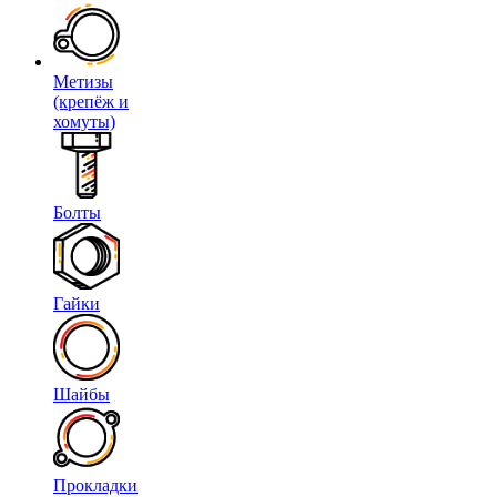
Метизы
(крепёж и
хомуты)
Болты
Гайки
Шайбы
Прокладки