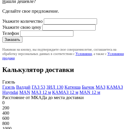
Н
ашли дешевле?
Сделайте свое предложение.
Укажите количество
Укажите свою цену
Телефон
Нажимая на кнопку, вы подтверждаете свое совершеннолетие, соглашаетесь на
обработку персональных данных в соответствии с
Условиями
, а также с
Условиями
продажи
Калькулятор доставки
Газель
Газель
Валдай
ГАЗ 53
ЗИЛ 130
Катюша
Бычок
МАЗ
КАМАЗ
Huyndai
MAN
МАЗ 12 м
КАМАЗ 12 м
MAN 12 м
Расстояние от МКАДа до места доставки
0
200
400
600
800
1000