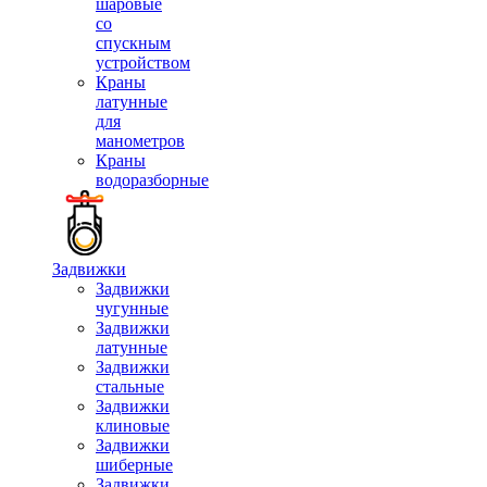
шаровые
со
спускным
устройством
Краны
латунные
для
манометров
Краны
водоразборные
Задвижки
Задвижки
чугунные
Задвижки
латунные
Задвижки
стальные
Задвижки
клиновые
Задвижки
шиберные
Задвижки