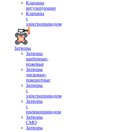
Клапаны
регулирующие
Клапаны
с
электроприводом
Затворы
Затворы
шиберные-
ножевые
Затворы
дисковые-
поворотные
Затворы
с
электроприводом
Затворы
с
пневмоприводом
Затворы
СМО
Затворы