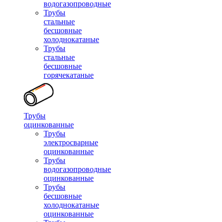
водогазопроводные
Трубы
стальные
бесшовные
холоднокатаные
Трубы
стальные
бесшовные
горячекатаные
Трубы
оцинкованные
Трубы
электросварные
оцинкованные
Трубы
водогазопроводные
оцинкованные
Трубы
бесшовные
холоднокатаные
оцинкованные