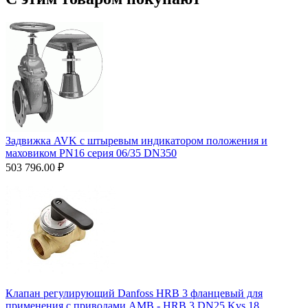
Задвижка AVK с штыревым индикатором положения и
маховиком PN16 серия 06/35 DN350
503 796.00
₽
Клапан регулирующий Danfoss HRB 3 фланцевый для
применения с приводами AMВ - HRB 3 DN25 Kvs 18