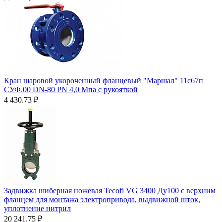
Кран шаровой укороченный фланцевый "Маршал" 11с67п
СУФ.00 DN-80 PN 4,0 Мпа с рукояткой
4 430.73
₽
Задвижка шиберная ножевая Tecofi VG 3400 Ду100 с верхним
фланцем для монтажа электропривода, выдвижной шток,
уплотнение нитрил
20 241.75
₽