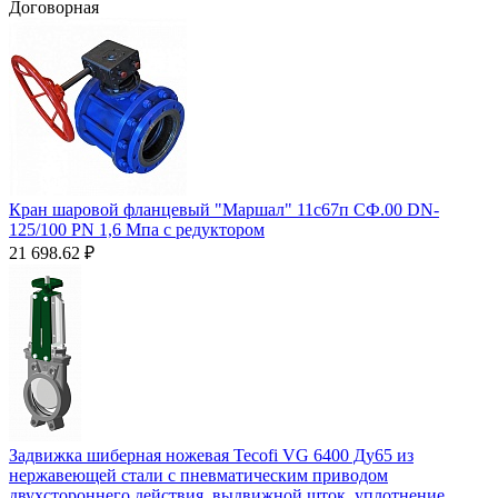
Договорная
Кран шаровой фланцевый "Маршал" 11с67п СФ.00 DN-
125/100 PN 1,6 Мпа с редуктором
21 698.62
₽
Задвижка шиберная ножевая Tecofi VG 6400 Ду65 из
нержавеющей стали с пневматическим приводом
двухстороннего действия, выдвижной шток, уплотнение