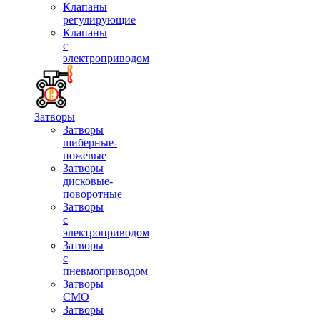
Клапаны
регулирующие
Клапаны
с
электроприводом
Затворы
Затворы
шиберные-
ножевые
Затворы
дисковые-
поворотные
Затворы
с
электроприводом
Затворы
с
пневмоприводом
Затворы
СМО
Затворы