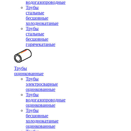
водогазопроводные
Трубы
стальные
бесшовные
холоднокатаные
Трубы
стальные
бесшовные
горячекатаные
Трубы
оцинкованные
Трубы
электросварные
оцинкованные
Трубы
водогазопроводные
оцинкованные
Трубы
бесшовные
холоднокатаные
оцинкованные