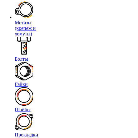
Метизы
(крепёж и
хомуты)
Болты
Гайки
Шайбы
Прокладки