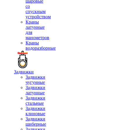
шаровые
со
спускным
устройством
Краны
латунные
для
манометров
Краны
водоразборные
Задвижки
Задвижки
чугунные
Задвижки
латунные
Задвижки
стальные
Задвижки
клиновые
Задвижки
шиберные
Задвижки