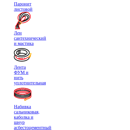
Паронит
листовой
Лен
сантехнический
и мастика
Лента
ФУМ и
нить
уплотнительная
Набивка
сальниковая,
каболка и
шнур
асбестоцементный