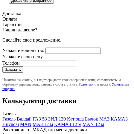
Добавить в избранное
Доставка
Оплата
Гарантии
Н
ашли дешевле?
Сделайте свое предложение.
Укажите количество
Укажите свою цену
Телефон
Нажимая на кнопку, вы подтверждаете свое совершеннолетие, соглашаетесь на
обработку персональных данных в соответствии с
Условиями
, а также с
Условиями
продажи
Калькулятор доставки
Газель
Газель
Валдай
ГАЗ 53
ЗИЛ 130
Катюша
Бычок
МАЗ
КАМАЗ
Huyndai
MAN
МАЗ 12 м
КАМАЗ 12 м
MAN 12 м
Расстояние от МКАДа до места доставки