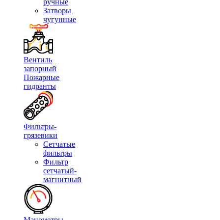
ручные
Затворы
чугунные
Вентиль
запорный
Пожарные
гидранты
Фильтры-
грязевики
Сетчатые
фильтры
Фильтр
сетчатый-
магнитный
Манометры