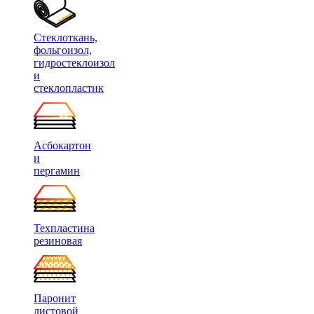
Стеклоткань,
фольгоизол,
гидростеклоизол
и
стеклопластик
Асбокартон
и
пергамин
Техпластина
резиновая
Паронит
листовой