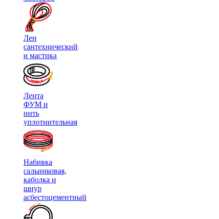
Лен
сантехнический
и мастика
Лента
ФУМ и
нить
уплотнительная
Набивка
сальниковая,
каболка и
шнур
асбестоцементный