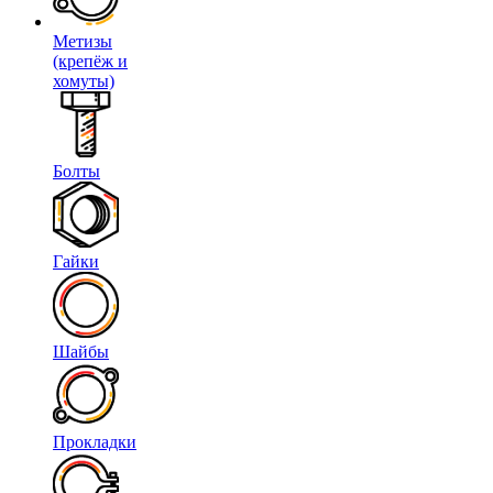
Метизы
(крепёж и
хомуты)
Болты
Гайки
Шайбы
Прокладки