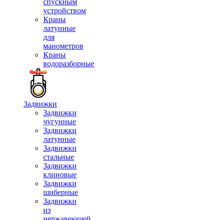
спускным
устройством
Краны
латунные
для
манометров
Краны
водоразборные
Задвижки
Задвижки
чугунные
Задвижки
латунные
Задвижки
стальные
Задвижки
клиновые
Задвижки
шиберные
Задвижки
из
нержавеющей