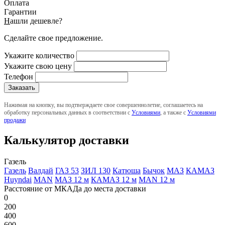
Оплата
Гарантии
Н
ашли дешевле?
Сделайте свое предложение.
Укажите количество
Укажите свою цену
Телефон
Нажимая на кнопку, вы подтверждаете свое совершеннолетие, соглашаетесь на
обработку персональных данных в соответствии с
Условиями
, а также с
Условиями
продажи
Калькулятор доставки
Газель
Газель
Валдай
ГАЗ 53
ЗИЛ 130
Катюша
Бычок
МАЗ
КАМАЗ
Huyndai
MAN
МАЗ 12 м
КАМАЗ 12 м
MAN 12 м
Расстояние от МКАДа до места доставки
0
200
400
600