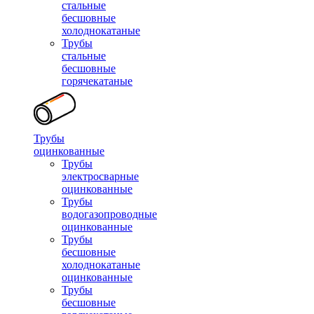
стальные
бесшовные
холоднокатаные
Трубы
стальные
бесшовные
горячекатаные
Трубы
оцинкованные
Трубы
электросварные
оцинкованные
Трубы
водогазопроводные
оцинкованные
Трубы
бесшовные
холоднокатаные
оцинкованные
Трубы
бесшовные