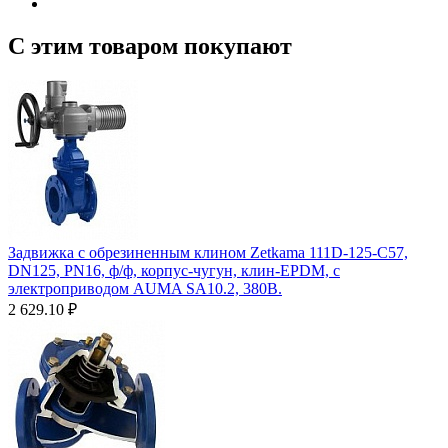
С этим товаром покупают
Задвижка с обрезиненным клином Zetkama 111D-125-C57,
DN125, PN16, ф/ф, корпус-чугун, клин-EPDM, с
электроприводом AUMA SA10.2, 380В.
2 629.10
₽