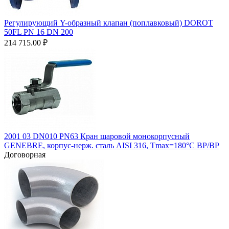
Регулирующий Y-образный клапан (поплавковый) DOROT
50FL PN 16 DN 200
214 715.00
₽
2001 03 DN010 PN63 Кран шаровой монокорпусный
GENEBRE, корпус-нерж. сталь AISI 316, Tmax=180°C ВР/ВР
Договорная