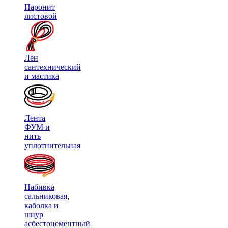
Паронит
листовой
Лен
сантехнический
и мастика
Лента
ФУМ и
нить
уплотнительная
Набивка
сальниковая,
каболка и
шнур
асбестоцементный