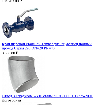
104 703.00
₽
Кран шаровой стальной Temper фланец/фланец полный
проход Серия 293 DN=20 PN=40
3 580.80
₽
Отвод 30 градусов 57х10 сталь 09Г2С ГОСТ 17375-2001
Договорная