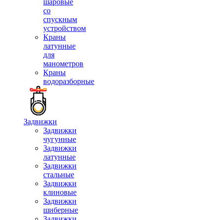
шаровые
со
спускным
устройством
Краны
латунные
для
манометров
Краны
водоразборные
Задвижки
Задвижки
чугунные
Задвижки
латунные
Задвижки
стальные
Задвижки
клиновые
Задвижки
шиберные
Задвижки