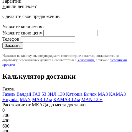
Гарантии
Н
ашли дешевле?
Сделайте свое предложение.
Укажите количество
Укажите свою цену
Телефон
Нажимая на кнопку, вы подтверждаете свое совершеннолетие, соглашаетесь на
обработку персональных данных в соответствии с
Условиями
, а также с
Условиями
продажи
Калькулятор доставки
Газель
Газель
Валдай
ГАЗ 53
ЗИЛ 130
Катюша
Бычок
МАЗ
КАМАЗ
Huyndai
MAN
МАЗ 12 м
КАМАЗ 12 м
MAN 12 м
Расстояние от МКАДа до места доставки
0
200
400
600
800