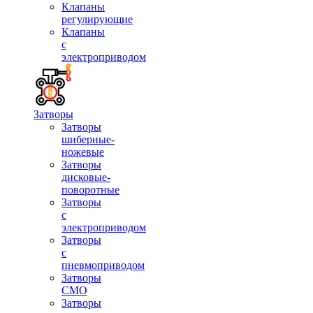
Клапаны
регулирующие
Клапаны
с
электроприводом
Затворы
Затворы
шиберные-
ножевые
Затворы
дисковые-
поворотные
Затворы
с
электроприводом
Затворы
с
пневмоприводом
Затворы
СМО
Затворы