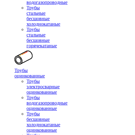
водогазопроводные
Трубы
стальные
бесшовные
холоднокатаные
Трубы
стальные
бесшовные
горячекатаные
Трубы
оцинкованные
Трубы
электросварные
оцинкованные
Трубы
водогазопроводные
оцинкованные
Трубы
бесшовные
холоднокатаные
оцинкованные