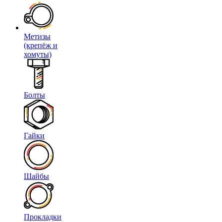
Метизы
(крепёж и
хомуты)
Болты
Гайки
Шайбы
Прокладки