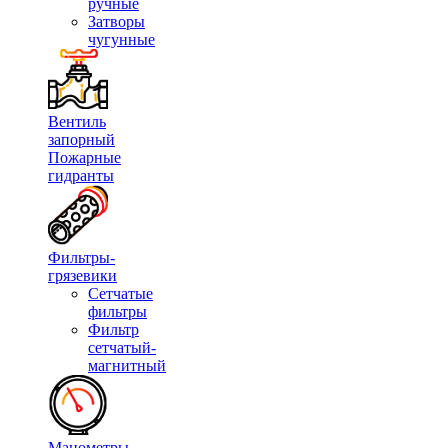
ручные
Затворы
чугунные
Вентиль
запорный
Пожарные
гидранты
Фильтры-
грязевики
Сетчатые
фильтры
Фильтр
сетчатый-
магнитный
Манометры