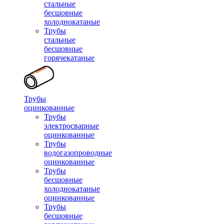
стальные
бесшовные
холоднокатаные
Трубы
стальные
бесшовные
горячекатаные
Трубы
оцинкованные
Трубы
электросварные
оцинкованные
Трубы
водогазопроводные
оцинкованные
Трубы
бесшовные
холоднокатаные
оцинкованные
Трубы
бесшовные