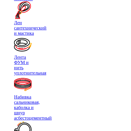
Лен
сантехнический
и мастика
Лента
ФУМ и
нить
уплотнительная
Набивка
сальниковая,
каболка и
шнур
асбестоцементный