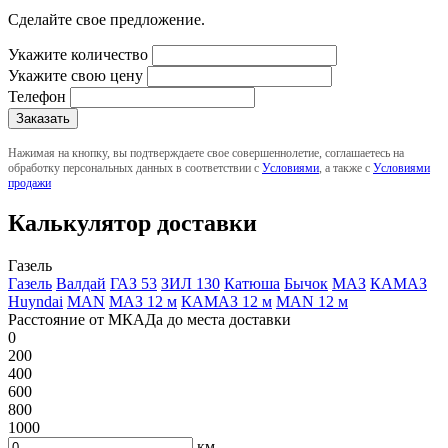
Сделайте свое предложение.
Укажите количество
Укажите свою цену
Телефон
Нажимая на кнопку, вы подтверждаете свое совершеннолетие, соглашаетесь на
обработку персональных данных в соответствии с
Условиями
, а также с
Условиями
продажи
Калькулятор доставки
Газель
Газель
Валдай
ГАЗ 53
ЗИЛ 130
Катюша
Бычок
МАЗ
КАМАЗ
Huyndai
MAN
МАЗ 12 м
КАМАЗ 12 м
MAN 12 м
Расстояние от МКАДа до места доставки
0
200
400
600
800
1000
км