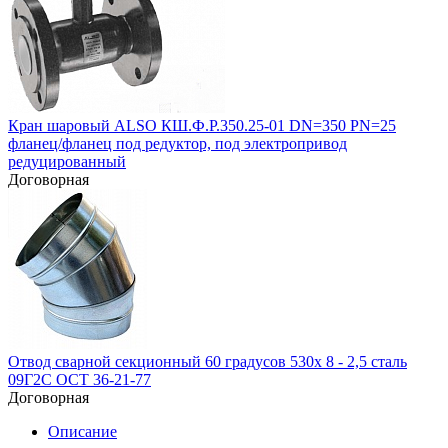
Кран шаровый ALSO КШ.Ф.Р.350.25-01 DN=350 PN=25
фланец/фланец под редуктор, под электропривод
редуцированный
Договорная
Отвод сварной секционный 60 градусов 530х 8 - 2,5 сталь
09Г2С ОСТ 36-21-77
Договорная
Описание