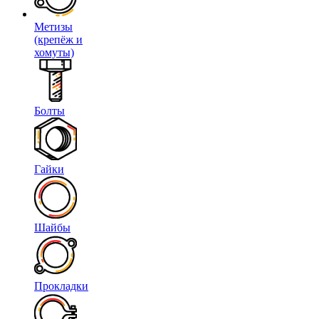
Метизы
(крепёж и
хомуты)
Болты
Гайки
Шайбы
Прокладки