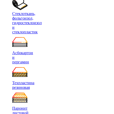
Стеклоткань,
фольгоизол,
гидростеклоизол
и
стеклопластик
Асбокартон
и
пергамин
Техпластина
резиновая
Паронит
листовой