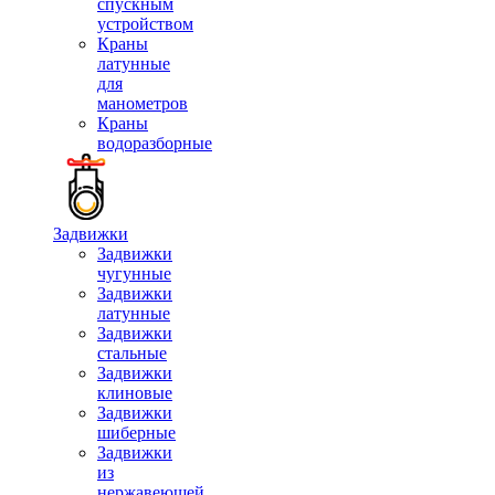
спускным
устройством
Краны
латунные
для
манометров
Краны
водоразборные
Задвижки
Задвижки
чугунные
Задвижки
латунные
Задвижки
стальные
Задвижки
клиновые
Задвижки
шиберные
Задвижки
из
нержавеющей