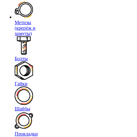
Метизы
(крепёж и
хомуты)
Болты
Гайки
Шайбы
Прокладки