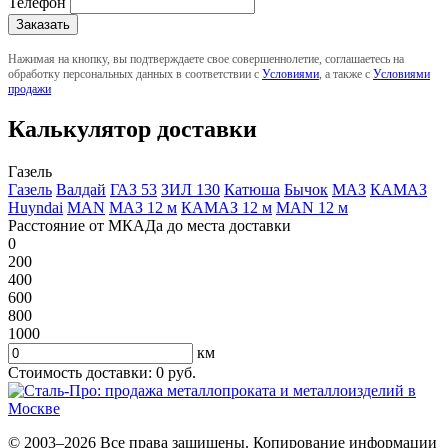
Телефон
Нажимая на кнопку, вы подтверждаете свое совершеннолетие, соглашаетесь на
обработку персональных данных в соответствии с
Условиями
, а также с
Условиями
продажи
Калькулятор доставки
Газель
Газель
Валдай
ГАЗ 53
ЗИЛ 130
Катюша
Бычок
МАЗ
КАМАЗ
Huyndai
MAN
МАЗ 12 м
КАМАЗ 12 м
MAN 12 м
Расстояние от МКАДа до места доставки
0
200
400
600
800
1000
км
Стоимость доставки:
0
руб.
© 2003–2026 Все права защищены. Копирование информации