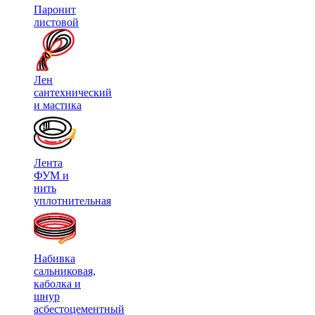
Паронит
листовой
Лен
сантехнический
и мастика
Лента
ФУМ и
нить
уплотнительная
Набивка
сальниковая,
каболка и
шнур
асбестоцементный