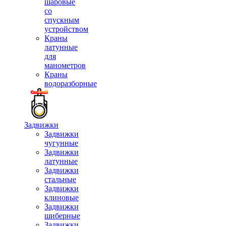
шаровые
со
спускным
устройством
Краны
латунные
для
манометров
Краны
водоразборные
Задвижки
Задвижки
чугунные
Задвижки
латунные
Задвижки
стальные
Задвижки
клиновые
Задвижки
шиберные
Задвижки