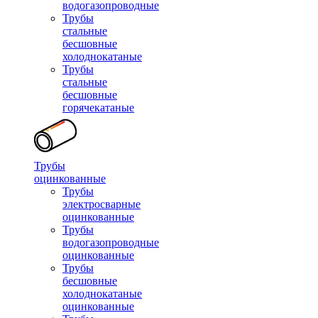
водогазопроводные
Трубы
стальные
бесшовные
холоднокатаные
Трубы
стальные
бесшовные
горячекатаные
Трубы
оцинкованные
Трубы
электросварные
оцинкованные
Трубы
водогазопроводные
оцинкованные
Трубы
бесшовные
холоднокатаные
оцинкованные