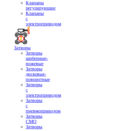
Клапаны
регулирующие
Клапаны
с
электроприводом
Затворы
Затворы
шиберные-
ножевые
Затворы
дисковые-
поворотные
Затворы
с
электроприводом
Затворы
с
пневмоприводом
Затворы
СМО
Затворы