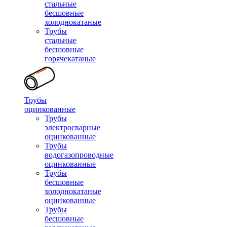
стальные
бесшовные
холоднокатаные
Трубы
стальные
бесшовные
горячекатаные
Трубы
оцинкованные
Трубы
электросварные
оцинкованные
Трубы
водогазопроводные
оцинкованные
Трубы
бесшовные
холоднокатаные
оцинкованные
Трубы
бесшовные