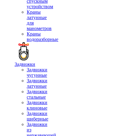
спускным
устройством
Краны
латунные
для
манометров
Краны
водоразборные
Задвижки
Задвижки
чугунные
Задвижки
латунные
Задвижки
стальные
Задвижки
клиновые
Задвижки
шиберные
Задвижки
из
нержавеющей