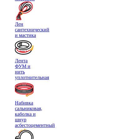
Лен
сантехнический
и мастика
Лента
ФУМ и
нить
уплотнительная
Набивка
сальниковая,
каболка и
шнур
асбестоцементный