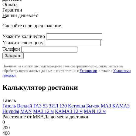
Оплата
Гарантии
Н
ашли дешевле?
Сделайте свое предложение.
Укажите количество
Укажите свою цену
Телефон
Нажимая на кнопку, вы подтверждаете свое совершеннолетие, соглашаетесь на
обработку персональных данных в соответствии с
Условиями
, а также с
Условиями
продажи
Калькулятор доставки
Газель
Газель
Валдай
ГАЗ 53
ЗИЛ 130
Катюша
Бычок
МАЗ
КАМАЗ
Huyndai
MAN
МАЗ 12 м
КАМАЗ 12 м
MAN 12 м
Расстояние от МКАДа до места доставки
0
200
400