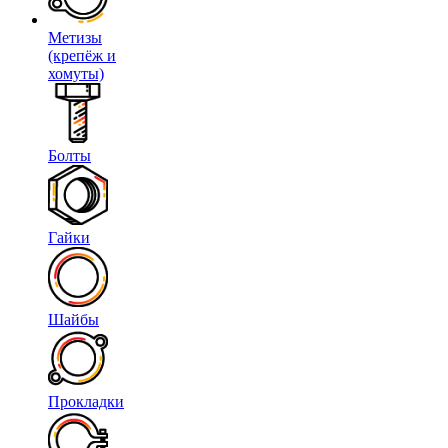
Метизы
(крепёж и
хомуты)
Болты
Гайки
Шайбы
Прокладки