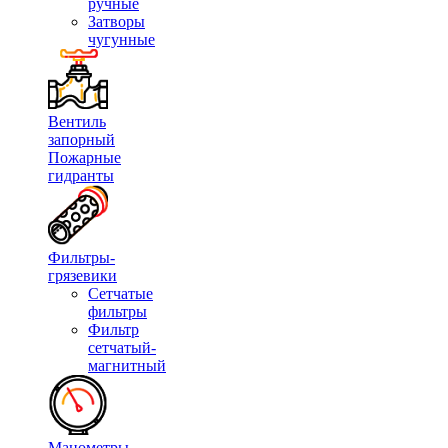
ручные
Затворы
чугунные
Вентиль
запорный
Пожарные
гидранты
Фильтры-
грязевики
Сетчатые
фильтры
Фильтр
сетчатый-
магнитный
Манометры