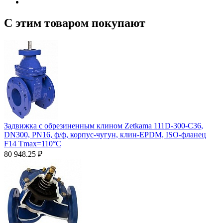
С этим товаром покупают
Задвижка с обрезиненным клином Zetkama 111D-300-C36,
DN300, PN16, ф/ф, корпус-чугун, клин-EPDM, ISO-фланец
F14 Tmax=110°С
80 948.25
₽