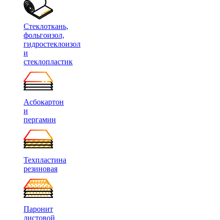
Стеклоткань,
фольгоизол,
гидростеклоизол
и
стеклопластик
Асбокартон
и
пергамин
Техпластина
резиновая
Паронит
листовой