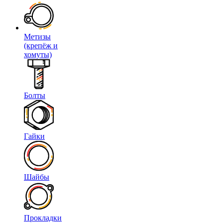
Метизы
(крепёж и
хомуты)
Болты
Гайки
Шайбы
Прокладки