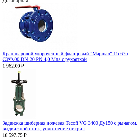
Договорная
Кран шаровой укороченный фланцевый "Маршал" 11с67п
СУФ.00 DN-20 PN 4,0 Мпа с рукояткой
1 962.00
₽
Задвижка шиберная ножевая Tecofi VG 3400 Ду150 с рычагом,
выдвижной шток, уплотнение нитрил
18 597.75
₽