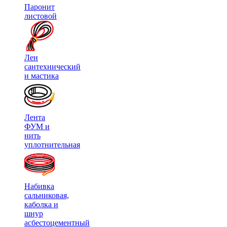
Паронит
листовой
Лен
сантехнический
и мастика
Лента
ФУМ и
нить
уплотнительная
Набивка
сальниковая,
каболка и
шнур
асбестоцементный