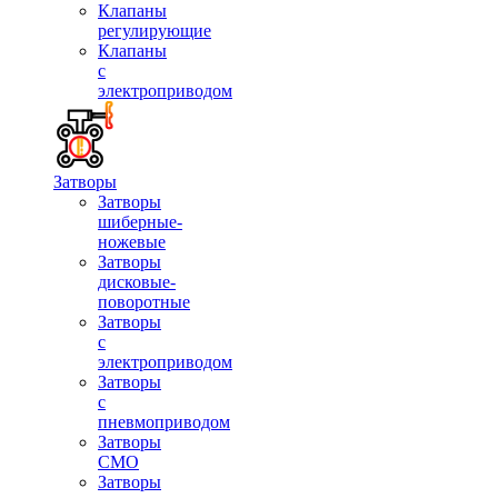
Клапаны
регулирующие
Клапаны
с
электроприводом
Затворы
Затворы
шиберные-
ножевые
Затворы
дисковые-
поворотные
Затворы
с
электроприводом
Затворы
с
пневмоприводом
Затворы
СМО
Затворы