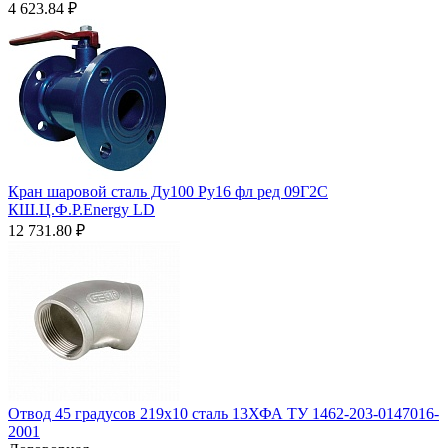
4 623.84
₽
Кран шаровой сталь Ду100 Ру16 фл ред 09Г2С
КШ.Ц.Ф.Р.Energy LD
12 731.80
₽
Отвод 45 градусов 219х10 сталь 13ХФА ТУ 1462-203-0147016-
2001