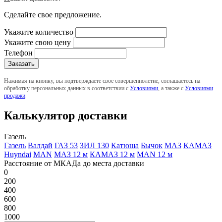
Сделайте свое предложение.
Укажите количество
Укажите свою цену
Телефон
Нажимая на кнопку, вы подтверждаете свое совершеннолетие, соглашаетесь на
обработку персональных данных в соответствии с
Условиями
, а также с
Условиями
продажи
Калькулятор доставки
Газель
Газель
Валдай
ГАЗ 53
ЗИЛ 130
Катюша
Бычок
МАЗ
КАМАЗ
Huyndai
MAN
МАЗ 12 м
КАМАЗ 12 м
MAN 12 м
Расстояние от МКАДа до места доставки
0
200
400
600
800
1000