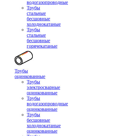
водогазопроводные
Трубы
стальные
бесшовные
холоднокатаные
Трубы
стальные
бесшовные
горячекатаные
Трубы
оцинкованные
Трубы
электросварные
оцинкованные
Трубы
водогазопроводные
оцинкованные
Трубы
бесшовные
холоднокатаные
оцинкованные