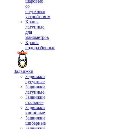
шаровые
со
спускным
устройством
Краны
латунные
для
манометров
Краны
водоразборные
Задвижки
Задвижки
чугунные
Задвижки
латунные
Задвижки
стальные
Задвижки
клиновые
Задвижки
шиберные
Задвижки