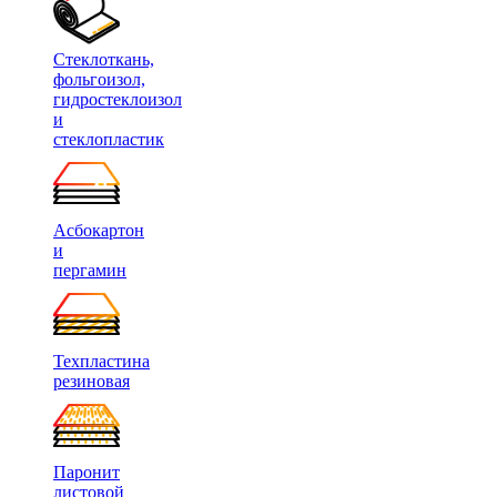
Стеклоткань,
фольгоизол,
гидростеклоизол
и
стеклопластик
Асбокартон
и
пергамин
Техпластина
резиновая
Паронит
листовой