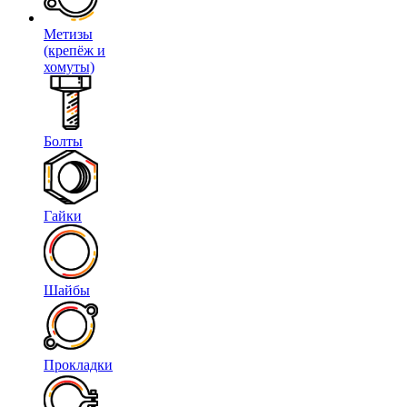
Метизы
(крепёж и
хомуты)
Болты
Гайки
Шайбы
Прокладки