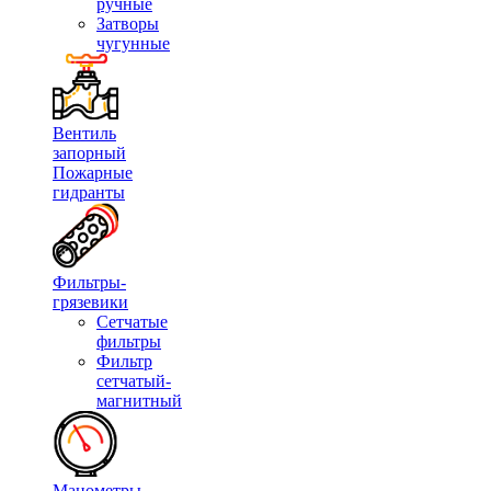
ручные
Затворы
чугунные
Вентиль
запорный
Пожарные
гидранты
Фильтры-
грязевики
Сетчатые
фильтры
Фильтр
сетчатый-
магнитный
Манометры