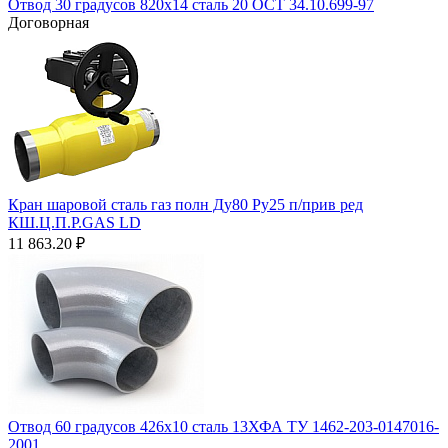
Отвод 30 градусов 820х14 сталь 20 ОСТ 34.10.699-97
Договорная
Кран шаровой сталь газ полн Ду80 Ру25 п/прив ред
КШ.Ц.П.Р.GAS LD
11 863.20
₽
Отвод 60 градусов 426х10 сталь 13ХФА ТУ 1462-203-0147016-
2001