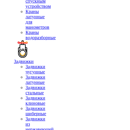
спускным
устройством
Краны
латунные
для
манометров
Краны
водоразборные
Задвижки
Задвижки
чугунные
Задвижки
латунные
Задвижки
стальные
Задвижки
клиновые
Задвижки
шиберные
Задвижки
из
нержавеющей