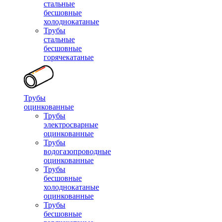
стальные
бесшовные
холоднокатаные
Трубы
стальные
бесшовные
горячекатаные
Трубы
оцинкованные
Трубы
электросварные
оцинкованные
Трубы
водогазопроводные
оцинкованные
Трубы
бесшовные
холоднокатаные
оцинкованные
Трубы
бесшовные