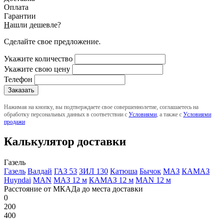
Оплата
Гарантии
Н
ашли дешевле?
Сделайте свое предложение.
Укажите количество
Укажите свою цену
Телефон
Нажимая на кнопку, вы подтверждаете свое совершеннолетие, соглашаетесь на
обработку персональных данных в соответствии с
Условиями
, а также с
Условиями
продажи
Калькулятор доставки
Газель
Газель
Валдай
ГАЗ 53
ЗИЛ 130
Катюша
Бычок
МАЗ
КАМАЗ
Huyndai
MAN
МАЗ 12 м
КАМАЗ 12 м
MAN 12 м
Расстояние от МКАДа до места доставки
0
200
400