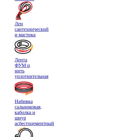
Лен
сантехнический
и мастика
Лента
ФУМ и
нить
уплотнительная
Набивка
сальниковая,
каболка и
шнур
асбестоцементный