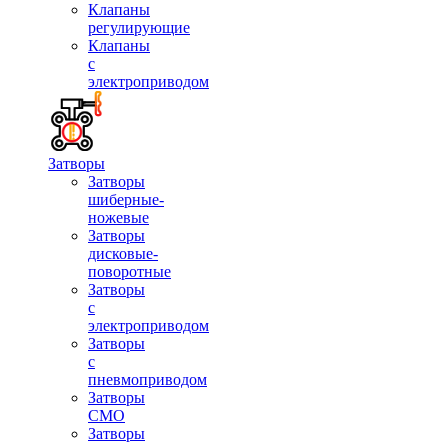
Клапаны
регулирующие
Клапаны
с
электроприводом
Затворы
Затворы
шиберные-
ножевые
Затворы
дисковые-
поворотные
Затворы
с
электроприводом
Затворы
с
пневмоприводом
Затворы
СМО
Затворы