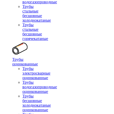
водогазопроводные
Трубы
стальные
бесшовные
холоднокатаные
Трубы
стальные
бесшовные
горячекатаные
Трубы
оцинкованные
Трубы
электросварные
оцинкованные
Трубы
водогазопроводные
оцинкованные
Трубы
бесшовные
холоднокатаные
оцинкованные