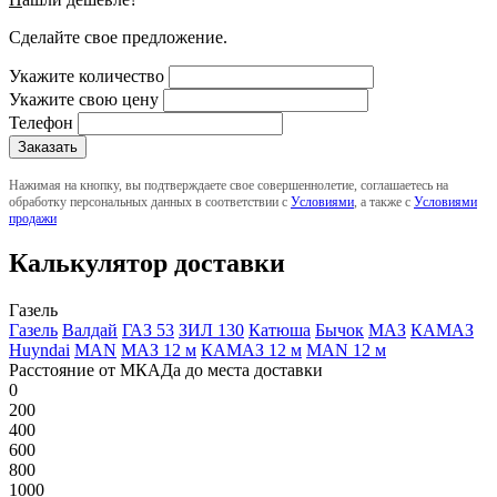
Сделайте свое предложение.
Укажите количество
Укажите свою цену
Телефон
Нажимая на кнопку, вы подтверждаете свое совершеннолетие, соглашаетесь на
обработку персональных данных в соответствии с
Условиями
, а также с
Условиями
продажи
Калькулятор доставки
Газель
Газель
Валдай
ГАЗ 53
ЗИЛ 130
Катюша
Бычок
МАЗ
КАМАЗ
Huyndai
MAN
МАЗ 12 м
КАМАЗ 12 м
MAN 12 м
Расстояние от МКАДа до места доставки
0
200
400
600
800
1000