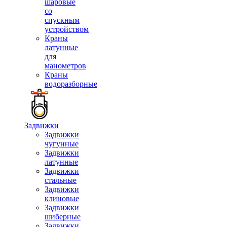
шаровые
со
спускным
устройством
Краны
латунные
для
манометров
Краны
водоразборные
Задвижки
Задвижки
чугунные
Задвижки
латунные
Задвижки
стальные
Задвижки
клиновые
Задвижки
шиберные
Задвижки