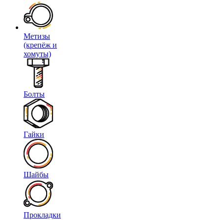
Метизы
(крепёж и
хомуты)
Болты
Гайки
Шайбы
Прокладки