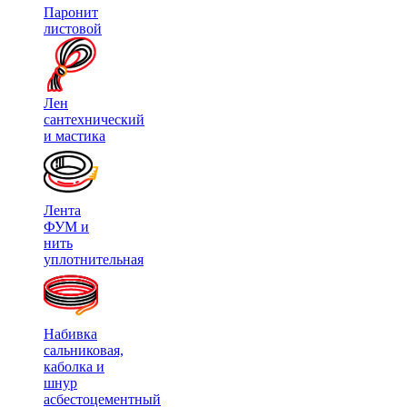
Паронит
листовой
Лен
сантехнический
и мастика
Лента
ФУМ и
нить
уплотнительная
Набивка
сальниковая,
каболка и
шнур
асбестоцементный