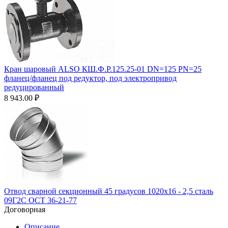
Кран шаровый ALSO КШ.Ф.Р.125.25-01 DN=125 PN=25
фланец/фланец под редуктор, под электропривод
редуцированный
8 943.00
₽
Отвод сварной секционный 45 градусов 1020х16 - 2,5 сталь
09Г2С ОСТ 36-21-77
Договорная
Описание