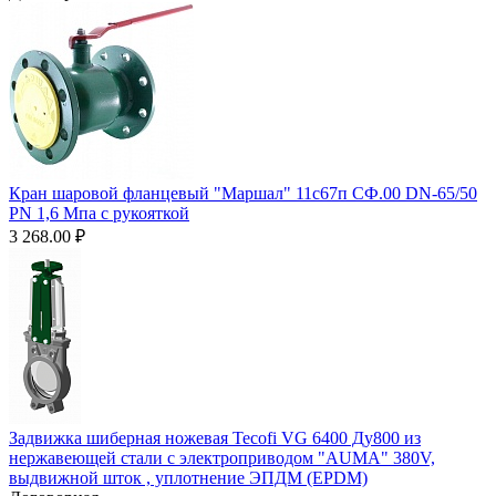
Кран шаровой фланцевый "Маршал" 11с67п СФ.00 DN-65/50
PN 1,6 Мпа с рукояткой
3 268.00
₽
Задвижка шиберная ножевая Tecofi VG 6400 Ду800 из
нержавеющей стали с электроприводом "AUMA" 380V,
выдвижной шток , уплотнение ЭПДМ (EPDM)