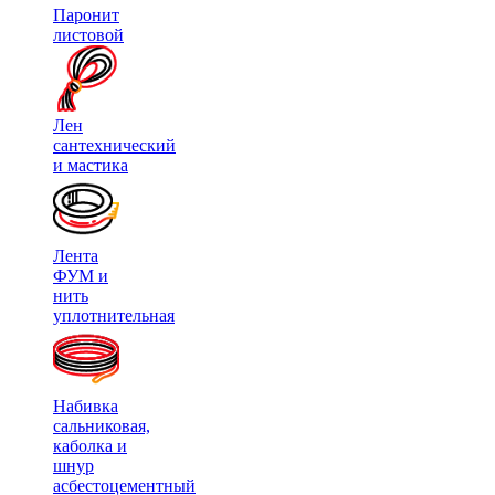
Паронит
листовой
Лен
сантехнический
и мастика
Лента
ФУМ и
нить
уплотнительная
Набивка
сальниковая,
каболка и
шнур
асбестоцементный