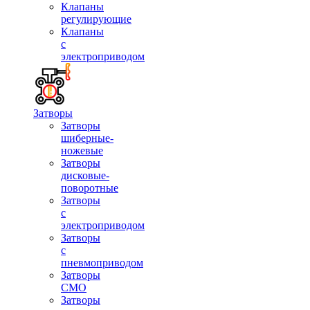
Клапаны
регулирующие
Клапаны
с
электроприводом
Затворы
Затворы
шиберные-
ножевые
Затворы
дисковые-
поворотные
Затворы
с
электроприводом
Затворы
с
пневмоприводом
Затворы
СМО
Затворы