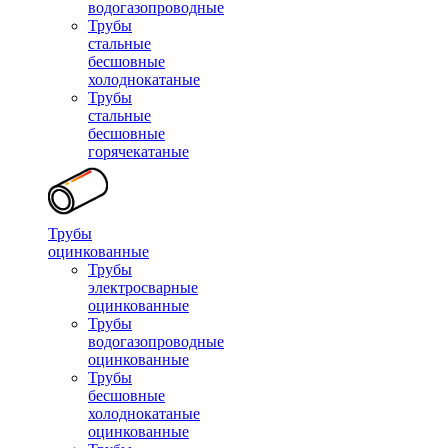
водогазопроводные
Трубы
стальные
бесшовные
холоднокатаные
Трубы
стальные
бесшовные
горячекатаные
Трубы
оцинкованные
Трубы
электросварные
оцинкованные
Трубы
водогазопроводные
оцинкованные
Трубы
бесшовные
холоднокатаные
оцинкованные