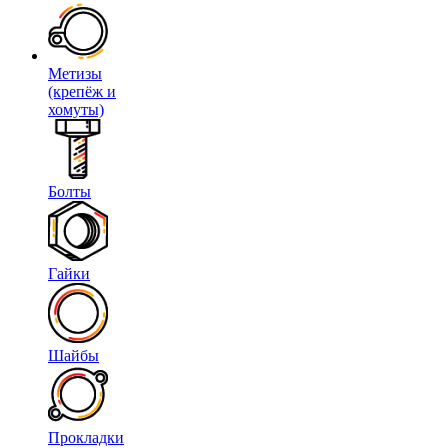
Метизы
(крепёж и
хомуты)
Болты
Гайки
Шайбы
Прокладки