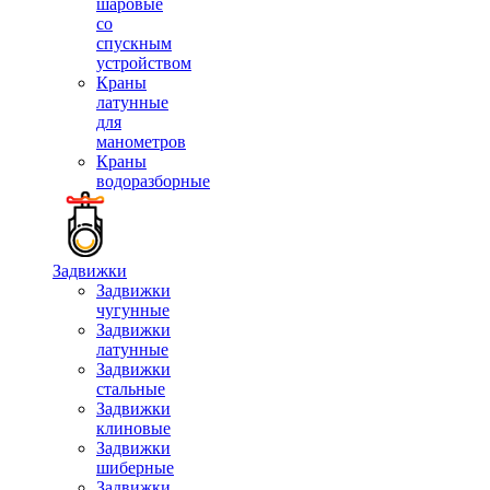
шаровые
со
спускным
устройством
Краны
латунные
для
манометров
Краны
водоразборные
Задвижки
Задвижки
чугунные
Задвижки
латунные
Задвижки
стальные
Задвижки
клиновые
Задвижки
шиберные
Задвижки