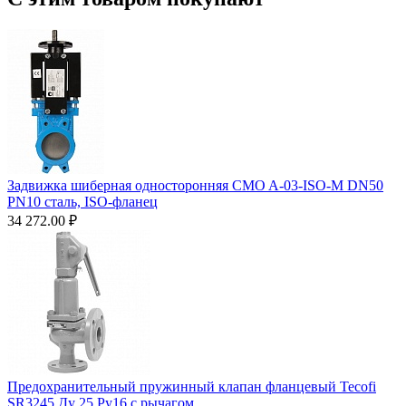
Задвижка шиберная односторонняя CMO A-03-ISO-M DN50
PN10 сталь, ISO-фланец
34 272.00
₽
Предохранительный пружинный клапан фланцевый Tecofi
SR3245 Ду 25 Ру16 с рычагом