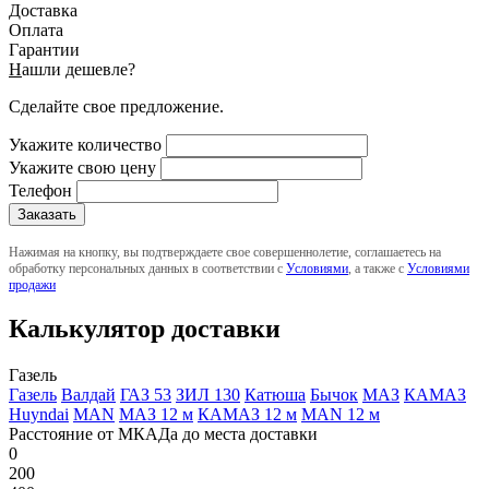
Доставка
Оплата
Гарантии
Н
ашли дешевле?
Сделайте свое предложение.
Укажите количество
Укажите свою цену
Телефон
Нажимая на кнопку, вы подтверждаете свое совершеннолетие, соглашаетесь на
обработку персональных данных в соответствии с
Условиями
, а также с
Условиями
продажи
Калькулятор доставки
Газель
Газель
Валдай
ГАЗ 53
ЗИЛ 130
Катюша
Бычок
МАЗ
КАМАЗ
Huyndai
MAN
МАЗ 12 м
КАМАЗ 12 м
MAN 12 м
Расстояние от МКАДа до места доставки
0
200