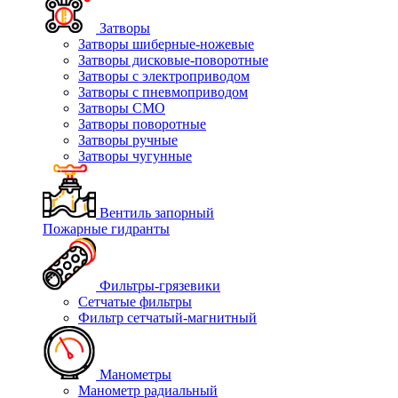
Затворы
Затворы шиберные-ножевые
Затворы дисковые-поворотные
Затворы с электроприводом
Затворы с пневмоприводом
Затворы СМО
Затворы поворотные
Затворы ручные
Затворы чугунные
Вентиль запорный
Пожарные гидранты
Фильтры-грязевики
Сетчатые фильтры
Фильтр сетчатый-магнитный
Манометры
Манометр радиальный