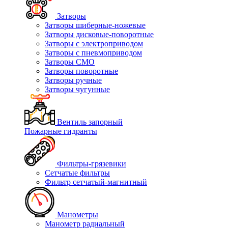
Затворы
Затворы шиберные-ножевые
Затворы дисковые-поворотные
Затворы с электроприводом
Затворы с пневмоприводом
Затворы СМО
Затворы поворотные
Затворы ручные
Затворы чугунные
Вентиль запорный
Пожарные гидранты
Фильтры-грязевики
Сетчатые фильтры
Фильтр сетчатый-магнитный
Манометры
Манометр радиальный