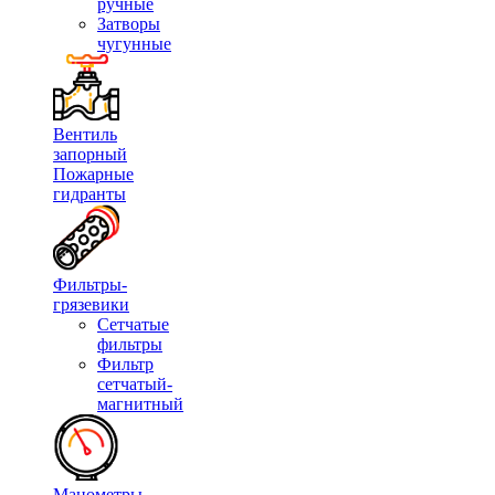
ручные
Затворы
чугунные
Вентиль
запорный
Пожарные
гидранты
Фильтры-
грязевики
Сетчатые
фильтры
Фильтр
сетчатый-
магнитный
Манометры