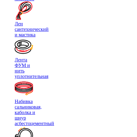
Лен
сантехнический
и мастика
Лента
ФУМ и
нить
уплотнительная
Набивка
сальниковая,
каболка и
шнур
асбестоцементный