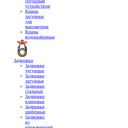
спускным
устройством
Краны
латунные
для
манометров
Краны
водоразборные
Задвижки
Задвижки
чугунные
Задвижки
латунные
Задвижки
стальные
Задвижки
клиновые
Задвижки
шиберные
Задвижки
из
нержавеющей