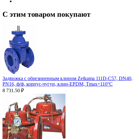
С этим товаром покупают
Задвижка с обрезиненным клином Zetkama 111D-C57, DN40,
PN16, ф/ф, корпус-чугун, клин-EPDM, Tmax=110°С
8 731.50
₽