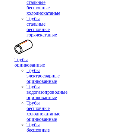
стальные
бесшовные
холоднокатаные
Трубы
стальные
бесшовные
горячекатаные
Трубы
оцинкованные
Трубы
электросварные
оцинкованные
Трубы
водогазопроводные
оцинкованные
Трубы
бесшовные
холоднокатаные
оцинкованные
Трубы
бесшовные