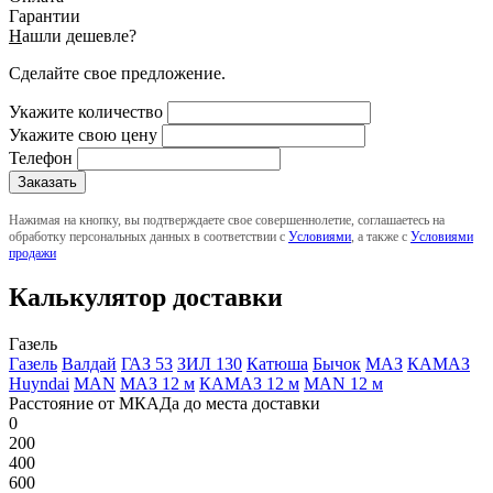
Гарантии
Н
ашли дешевле?
Сделайте свое предложение.
Укажите количество
Укажите свою цену
Телефон
Нажимая на кнопку, вы подтверждаете свое совершеннолетие, соглашаетесь на
обработку персональных данных в соответствии с
Условиями
, а также с
Условиями
продажи
Калькулятор доставки
Газель
Газель
Валдай
ГАЗ 53
ЗИЛ 130
Катюша
Бычок
МАЗ
КАМАЗ
Huyndai
MAN
МАЗ 12 м
КАМАЗ 12 м
MAN 12 м
Расстояние от МКАДа до места доставки
0
200
400
600