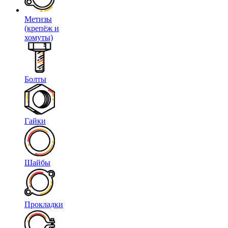
Метизы
(крепёж и
хомуты)
Болты
Гайки
Шайбы
Прокладки