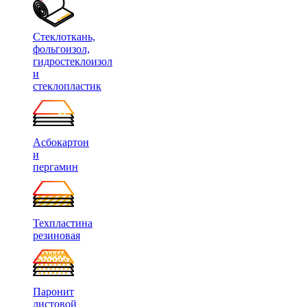
Стеклоткань,
фольгоизол,
гидростеклоизол
и
стеклопластик
Асбокартон
и
пергамин
Техпластина
резиновая
Паронит
листовой