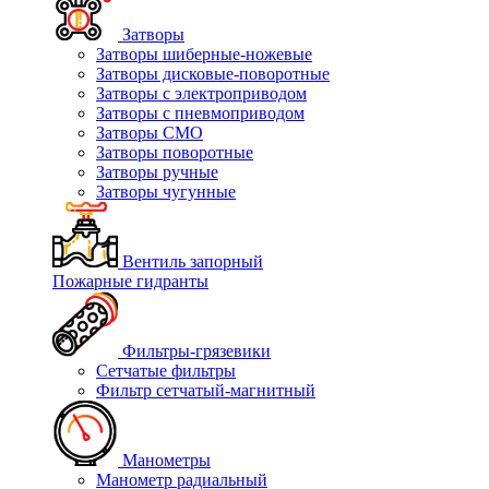
Затворы
Затворы шиберные-ножевые
Затворы дисковые-поворотные
Затворы с электроприводом
Затворы с пневмоприводом
Затворы СМО
Затворы поворотные
Затворы ручные
Затворы чугунные
Вентиль запорный
Пожарные гидранты
Фильтры-грязевики
Сетчатые фильтры
Фильтр сетчатый-магнитный
Манометры
Манометр радиальный