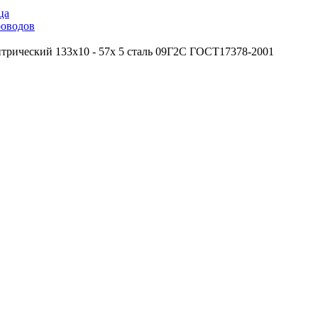
ца
роводов
трический 133х10 - 57х 5 сталь 09Г2С ГОСТ17378-2001