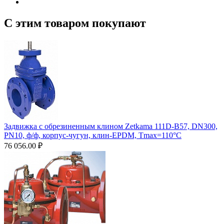
С этим товаром покупают
Задвижка с обрезиненным клином Zetkama 111D-B57, DN300,
PN10, ф/ф, корпус-чугун, клин-EPDM, Tmax=110°С
76 056.00
₽