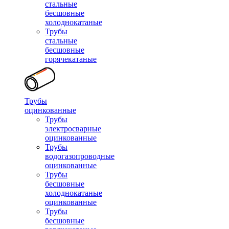
стальные
бесшовные
холоднокатаные
Трубы
стальные
бесшовные
горячекатаные
Трубы
оцинкованные
Трубы
электросварные
оцинкованные
Трубы
водогазопроводные
оцинкованные
Трубы
бесшовные
холоднокатаные
оцинкованные
Трубы
бесшовные