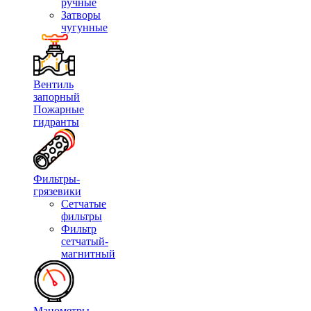
ручные
Затворы
чугунные
Вентиль
запорный
Пожарные
гидранты
Фильтры-
грязевики
Сетчатые
фильтры
Фильтр
сетчатый-
магнитный
Манометры