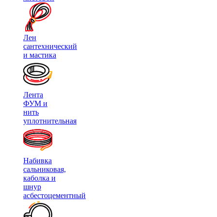
Лен
сантехнический
и мастика
Лента
ФУМ и
нить
уплотнительная
Набивка
сальниковая,
каболка и
шнур
асбестоцементный