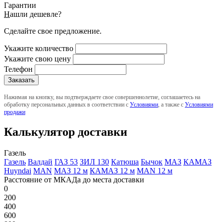
Гарантии
Н
ашли дешевле?
Сделайте свое предложение.
Укажите количество
Укажите свою цену
Телефон
Нажимая на кнопку, вы подтверждаете свое совершеннолетие, соглашаетесь на
обработку персональных данных в соответствии с
Условиями
, а также с
Условиями
продажи
Калькулятор доставки
Газель
Газель
Валдай
ГАЗ 53
ЗИЛ 130
Катюша
Бычок
МАЗ
КАМАЗ
Huyndai
MAN
МАЗ 12 м
КАМАЗ 12 м
MAN 12 м
Расстояние от МКАДа до места доставки
0
200
400
600