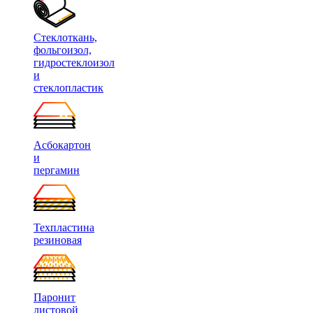
Стеклоткань,
фольгоизол,
гидростеклоизол
и
стеклопластик
Асбокартон
и
пергамин
Техпластина
резиновая
Паронит
листовой