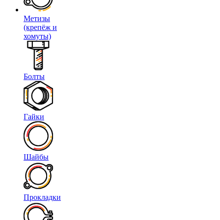
Метизы
(крепёж и
хомуты)
Болты
Гайки
Шайбы
Прокладки