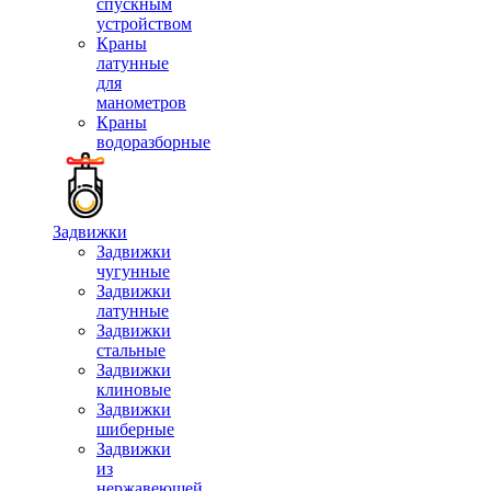
спускным
устройством
Краны
латунные
для
манометров
Краны
водоразборные
Задвижки
Задвижки
чугунные
Задвижки
латунные
Задвижки
стальные
Задвижки
клиновые
Задвижки
шиберные
Задвижки
из
нержавеющей