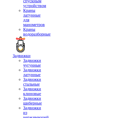
спускным
устройством
Краны
латунные
для
манометров
Краны
водоразборные
Задвижки
Задвижки
чугунные
Задвижки
латунные
Задвижки
стальные
Задвижки
клиновые
Задвижки
шиберные
Задвижки
из
нержавеющей