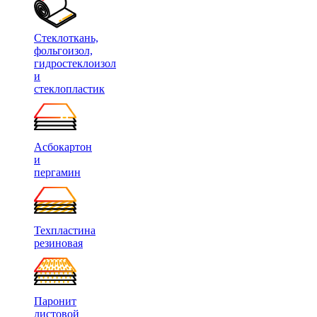
Стеклоткань,
фольгоизол,
гидростеклоизол
и
стеклопластик
Асбокартон
и
пергамин
Техпластина
резиновая
Паронит
листовой