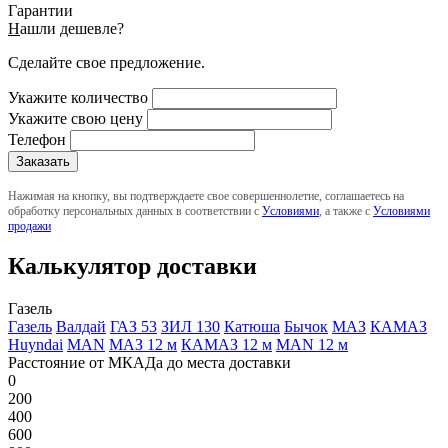
Гарантии
Н
ашли дешевле?
Сделайте свое предложение.
Укажите количество
Укажите свою цену
Телефон
Нажимая на кнопку, вы подтверждаете свое совершеннолетие, соглашаетесь на
обработку персональных данных в соответствии с
Условиями
, а также с
Условиями
продажи
Калькулятор доставки
Газель
Газель
Валдай
ГАЗ 53
ЗИЛ 130
Катюша
Бычок
МАЗ
КАМАЗ
Huyndai
MAN
МАЗ 12 м
КАМАЗ 12 м
MAN 12 м
Расстояние от МКАДа до места доставки
0
200
400
600