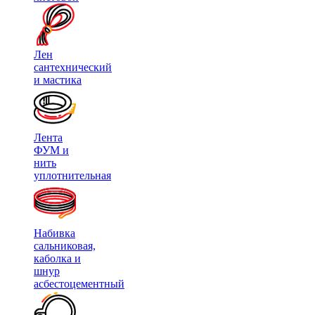
Лен
сантехнический
и мастика
Лента
ФУМ и
нить
уплотнительная
Набивка
сальниковая,
каболка и
шнур
асбестоцементный