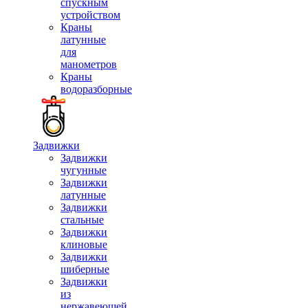
спускным
устройством
Краны
латунные
для
манометров
Краны
водоразборные
Задвижки
Задвижки
чугунные
Задвижки
латунные
Задвижки
стальные
Задвижки
клиновые
Задвижки
шиберные
Задвижки
из
нержавеющей