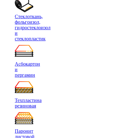
Стеклоткань,
фольгоизол,
гидростеклоизол
и
стеклопластик
Асбокартон
и
пергамин
Техпластина
резиновая
Паронит
листовой