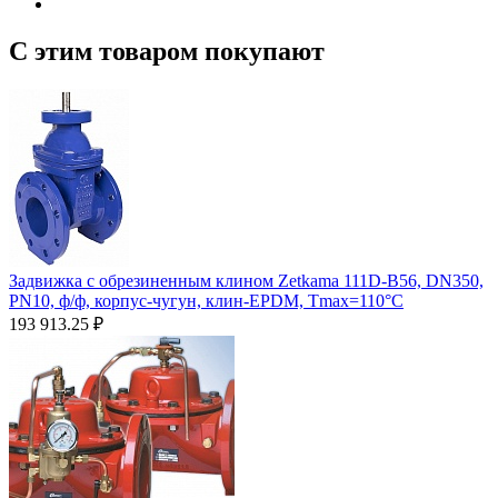
С этим товаром покупают
Задвижка с обрезиненным клином Zetkama 111D-B56, DN350,
PN10, ф/ф, корпус-чугун, клин-EPDM, Tmax=110°С
193 913.25
₽