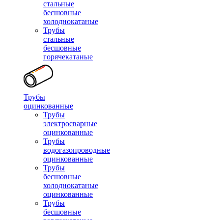
стальные
бесшовные
холоднокатаные
Трубы
стальные
бесшовные
горячекатаные
Трубы
оцинкованные
Трубы
электросварные
оцинкованные
Трубы
водогазопроводные
оцинкованные
Трубы
бесшовные
холоднокатаные
оцинкованные
Трубы
бесшовные