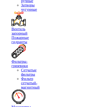
ручные
Затворы
чугунные
Вентиль
запорный
Пожарные
гидранты
Фильтры-
грязевики
Сетчатые
фильтры
Фильтр
сетчатый-
магнитный
Манометры