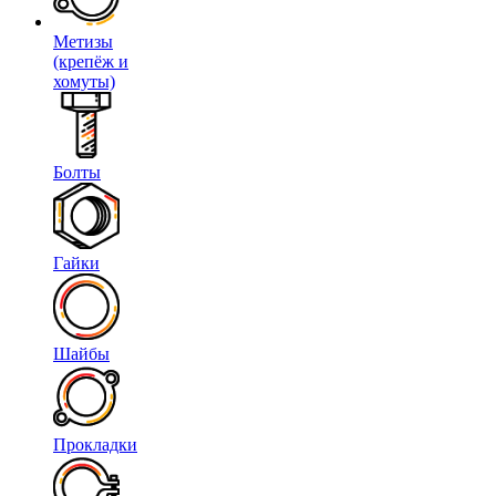
Метизы
(крепёж и
хомуты)
Болты
Гайки
Шайбы
Прокладки