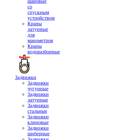
шаровые
со
спускным
устройством
Краны
латунные
для
манометров
Краны
водоразборные
Задвижки
Задвижки
чугунные
Задвижки
латунные
Задвижки
стальные
Задвижки
клиновые
Задвижки
шиберные
Задвижки