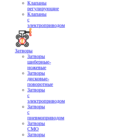
Клапаны
регулирующие
Клапаны
с
электроприводом
Затворы
Затворы
шиберные-
ножевые
Затворы
дисковые-
поворотные
Затворы
с
электроприводом
Затворы
с
пневмоприводом
Затворы
СМО
Затворы