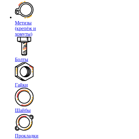
Метизы
(крепёж и
хомуты)
Болты
Гайки
Шайбы
Прокладки