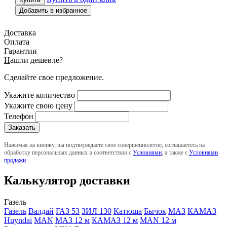
Добавить в избранное
Доставка
Оплата
Гарантии
Н
ашли дешевле?
Сделайте свое предложение.
Укажите количество
Укажите свою цену
Телефон
Нажимая на кнопку, вы подтверждаете свое совершеннолетие, соглашаетесь на
обработку персональных данных в соответствии с
Условиями
, а также с
Условиями
продажи
Калькулятор доставки
Газель
Газель
Валдай
ГАЗ 53
ЗИЛ 130
Катюша
Бычок
МАЗ
КАМАЗ
Huyndai
MAN
МАЗ 12 м
КАМАЗ 12 м
MAN 12 м