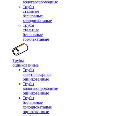
водогазопроводные
Трубы
стальные
бесшовные
холоднокатаные
Трубы
стальные
бесшовные
горячекатаные
Трубы
оцинкованные
Трубы
электросварные
оцинкованные
Трубы
водогазопроводные
оцинкованные
Трубы
бесшовные
холоднокатаные
оцинкованные