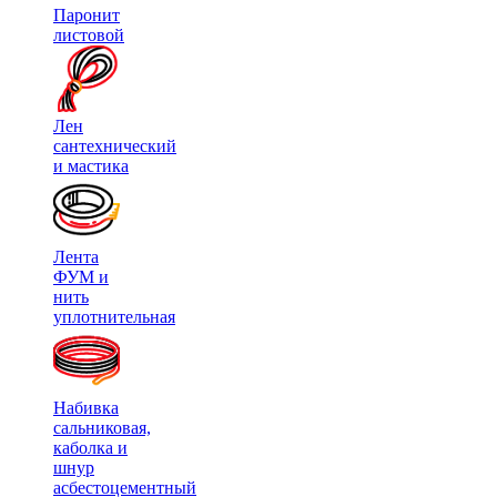
Паронит
листовой
Лен
сантехнический
и мастика
Лента
ФУМ и
нить
уплотнительная
Набивка
сальниковая,
каболка и
шнур
асбестоцементный