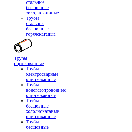
стальные
бесшовные
холоднокатаные
Трубы
стальные
бесшовные
горячекатаные
Трубы
оцинкованные
Трубы
электросварные
оцинкованные
Трубы
водогазопроводные
оцинкованные
Трубы
бесшовные
холоднокатаные
оцинкованные
Трубы
бесшовные