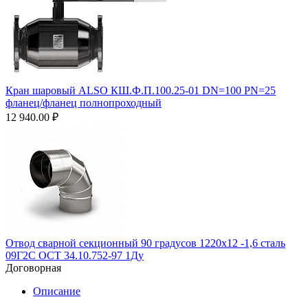
Кран шаровый ALSO КШ.Ф.П.100.25-01 DN=100 PN=25
фланец/фланец полнопроходный
12 940.00
₽
Отвод сварной секционный 90 градусов 1220х12 -1,6 сталь
09Г2С ОСТ 34.10.752-97 1Ду
Договорная
Описание