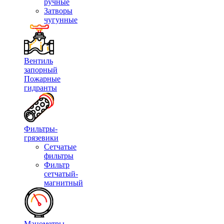
ручные
Затворы
чугунные
Вентиль
запорный
Пожарные
гидранты
Фильтры-
грязевики
Сетчатые
фильтры
Фильтр
сетчатый-
магнитный
Манометры