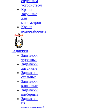
спускным
устройством
Краны
латунные
для
манометров
Краны
водоразборные
Задвижки
Задвижки
чугунные
Задвижки
латунные
Задвижки
стальные
Задвижки
клиновые
Задвижки
шиберные
Задвижки
из
нержавеющей