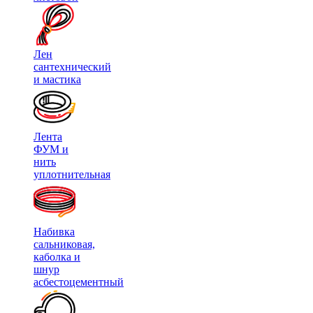
Лен
сантехнический
и мастика
Лента
ФУМ и
нить
уплотнительная
Набивка
сальниковая,
каболка и
шнур
асбестоцементный