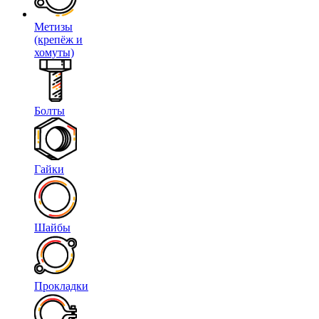
Метизы
(крепёж и
хомуты)
Болты
Гайки
Шайбы
Прокладки