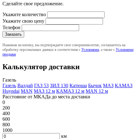
Сделайте свое предложение.
Укажите количество
Укажите свою цену
Телефон
Нажимая на кнопку, вы подтверждаете свое совершеннолетие, соглашаетесь на
обработку персональных данных в соответствии с
Условиями
, а также с
Условиями
продажи
Калькулятор доставки
Газель
Газель
Валдай
ГАЗ 53
ЗИЛ 130
Катюша
Бычок
МАЗ
КАМАЗ
Huyndai
MAN
МАЗ 12 м
КАМАЗ 12 м
MAN 12 м
Расстояние от МКАДа до места доставки
0
200
400
600
800
1000
км