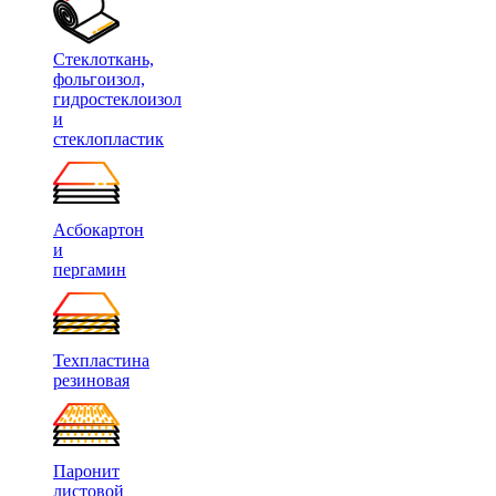
Стеклоткань,
фольгоизол,
гидростеклоизол
и
стеклопластик
Асбокартон
и
пергамин
Техпластина
резиновая
Паронит
листовой