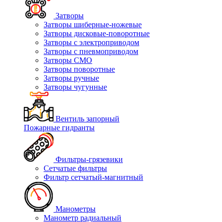
Затворы
Затворы шиберные-ножевые
Затворы дисковые-поворотные
Затворы с электроприводом
Затворы с пневмоприводом
Затворы СМО
Затворы поворотные
Затворы ручные
Затворы чугунные
Вентиль запорный
Пожарные гидранты
Фильтры-грязевики
Сетчатые фильтры
Фильтр сетчатый-магнитный
Манометры
Манометр радиальный