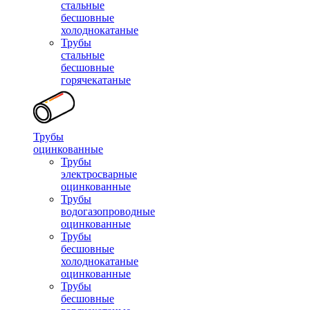
стальные
бесшовные
холоднокатаные
Трубы
стальные
бесшовные
горячекатаные
Трубы
оцинкованные
Трубы
электросварные
оцинкованные
Трубы
водогазопроводные
оцинкованные
Трубы
бесшовные
холоднокатаные
оцинкованные
Трубы
бесшовные