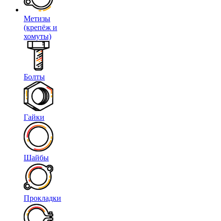
Метизы
(крепёж и
хомуты)
Болты
Гайки
Шайбы
Прокладки