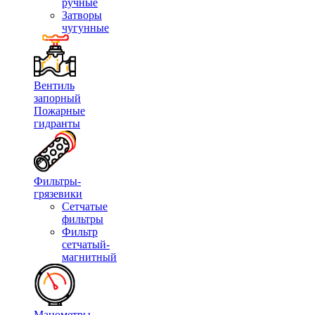
ручные
Затворы
чугунные
Вентиль
запорный
Пожарные
гидранты
Фильтры-
грязевики
Сетчатые
фильтры
Фильтр
сетчатый-
магнитный
Манометры