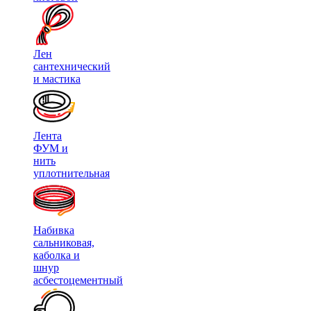
Лен
сантехнический
и мастика
Лента
ФУМ и
нить
уплотнительная
Набивка
сальниковая,
каболка и
шнур
асбестоцементный