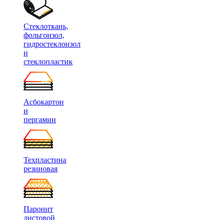
Стеклоткань,
фольгоизол,
гидростеклоизол
и
стеклопластик
Асбокартон
и
пергамин
Техпластина
резиновая
Паронит
листовой