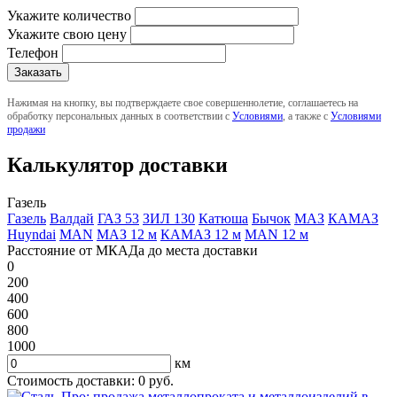
Укажите количество
Укажите свою цену
Телефон
Нажимая на кнопку, вы подтверждаете свое совершеннолетие, соглашаетесь на
обработку персональных данных в соответствии с
Условиями
, а также с
Условиями
продажи
Калькулятор доставки
Газель
Газель
Валдай
ГАЗ 53
ЗИЛ 130
Катюша
Бычок
МАЗ
КАМАЗ
Huyndai
MAN
МАЗ 12 м
КАМАЗ 12 м
MAN 12 м
Расстояние от МКАДа до места доставки
0
200
400
600
800
1000
км
Стоимость доставки:
0
руб.