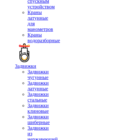
спускным
устройством
Краны
латунные
для
манометров
Краны
водоразборные
Задвижки
Задвижки
чугунные
Задвижки
латунные
Задвижки
стальные
Задвижки
клиновые
Задвижки
шиберные
Задвижки
из
нержавеющей