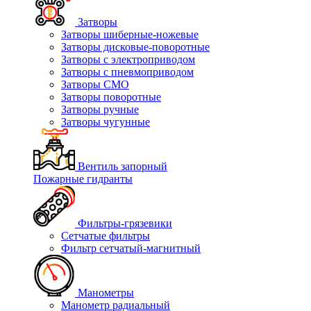
Затворы
Затворы шиберные-ножевые
Затворы дисковые-поворотные
Затворы с электроприводом
Затворы с пневмоприводом
Затворы СМО
Затворы поворотные
Затворы ручные
Затворы чугунные
Вентиль запорный
Пожарные гидранты
Фильтры-грязевики
Сетчатые фильтры
Фильтр сетчатый-магнитный
Манометры
Манометр радиальный