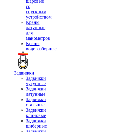
шаровые
со
спускным
устройством
Краны
латунные
для
манометров
Краны
водоразборные
Задвижки
Задвижки
чугунные
Задвижки
латунные
Задвижки
стальные
Задвижки
клиновые
Задвижки
шиберные
Задвижки