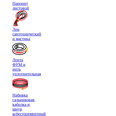
Паронит
листовой
Лен
сантехнический
и мастика
Лента
ФУМ и
нить
уплотнительная
Набивка
сальниковая,
каболка и
шнур
асбестоцементный