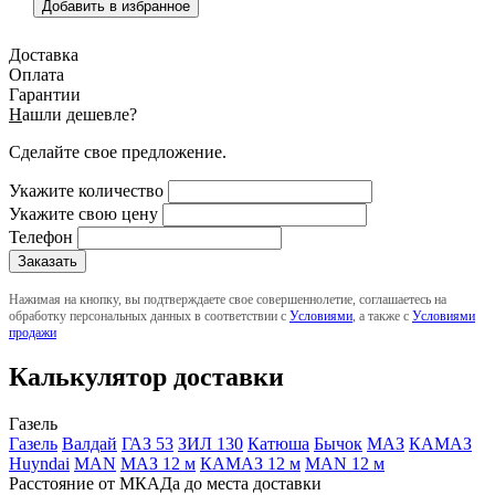
Добавить в избранное
Доставка
Оплата
Гарантии
Н
ашли дешевле?
Сделайте свое предложение.
Укажите количество
Укажите свою цену
Телефон
Нажимая на кнопку, вы подтверждаете свое совершеннолетие, соглашаетесь на
обработку персональных данных в соответствии с
Условиями
, а также с
Условиями
продажи
Калькулятор доставки
Газель
Газель
Валдай
ГАЗ 53
ЗИЛ 130
Катюша
Бычок
МАЗ
КАМАЗ
Huyndai
MAN
МАЗ 12 м
КАМАЗ 12 м
MAN 12 м
Расстояние от МКАДа до места доставки