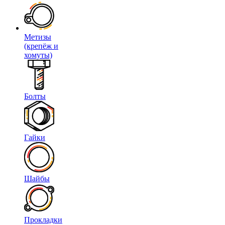
Метизы
(крепёж и
хомуты)
Болты
Гайки
Шайбы
Прокладки