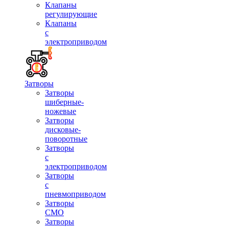
Клапаны
регулирующие
Клапаны
с
электроприводом
Затворы
Затворы
шиберные-
ножевые
Затворы
дисковые-
поворотные
Затворы
с
электроприводом
Затворы
с
пневмоприводом
Затворы
СМО
Затворы