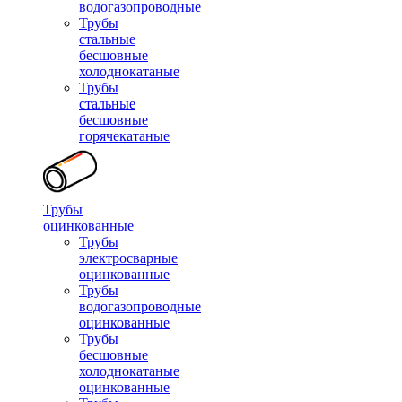
водогазопроводные
Трубы
стальные
бесшовные
холоднокатаные
Трубы
стальные
бесшовные
горячекатаные
Трубы
оцинкованные
Трубы
электросварные
оцинкованные
Трубы
водогазопроводные
оцинкованные
Трубы
бесшовные
холоднокатаные
оцинкованные