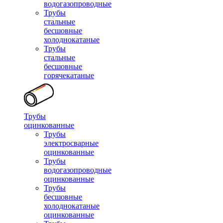
водогазопроводные
Трубы
стальные
бесшовные
холоднокатаные
Трубы
стальные
бесшовные
горячекатаные
Трубы
оцинкованные
Трубы
электросварные
оцинкованные
Трубы
водогазопроводные
оцинкованные
Трубы
бесшовные
холоднокатаные
оцинкованные