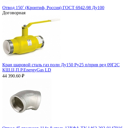
Отвод 150˚ (Кронтиф, Россия) ГОСТ 6942-98 Ду100
Договорная
Кран шаровой сталь газ полн Ду150 Ру25 п/прив ред 09Г2С
КШ.Ц.П.Р.EnergyGas LD
44 390.60
₽