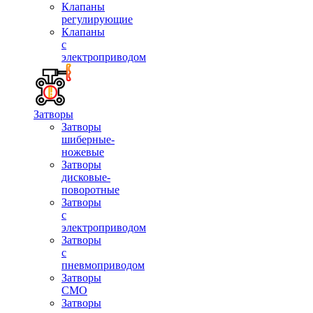
Клапаны
регулирующие
Клапаны
с
электроприводом
Затворы
Затворы
шиберные-
ножевые
Затворы
дисковые-
поворотные
Затворы
с
электроприводом
Затворы
с
пневмоприводом
Затворы
СМО
Затворы