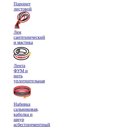
Паронит
листовой
Лен
сантехнический
и мастика
Лента
ФУМ и
нить
уплотнительная
Набивка
сальниковая,
каболка и
шнур
асбестоцементный