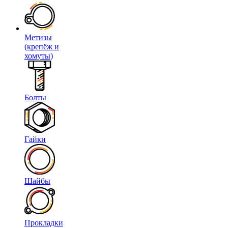
Метизы
(крепёж и
хомуты)
Болты
Гайки
Шайбы
Прокладки