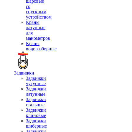
шаровые
со
спускным
устройством
Краны
латунные
для
манометров
Краны
водоразборные
Задвижки
Задвижки
чугунные
Задвижки
латунные
Задвижки
стальные
Задвижки
клиновые
Задвижки
шиберные
Задвижки