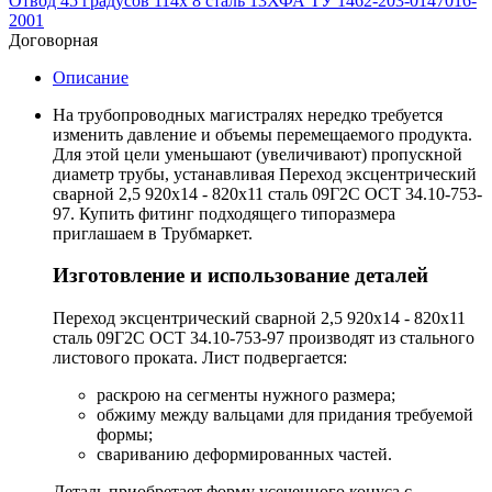
Отвод 45 градусов 114х 8 сталь 13ХФА ТУ 1462-203-0147016-
2001
Договорная
Описание
На трубопроводных магистралях нередко требуется
изменить давление и объемы перемещаемого продукта.
Для этой цели уменьшают (увеличивают) пропускной
диаметр трубы, устанавливая Переход эксцентрический
сварной 2,5 920х14 - 820х11 сталь 09Г2С ОСТ 34.10-753-
97. Купить фитинг подходящего типоразмера
приглашаем в Трубмаркет.
Изготовление и использование деталей
Переход эксцентрический сварной 2,5 920х14 - 820х11
сталь 09Г2С ОСТ 34.10-753-97 производят из стального
листового проката. Лист подвергается:
раскрою на сегменты нужного размера;
обжиму между вальцами для придания требуемой
формы;
свариванию деформированных частей.
Деталь приобретает форму усеченного конуса с