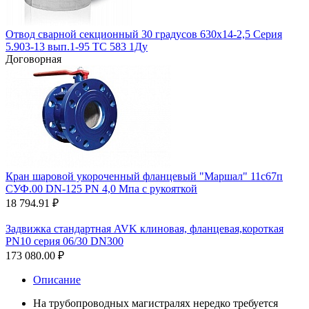
Отвод сварной секционный 30 градусов 630х14-2,5 Серия
5.903-13 вып.1-95 ТС 583 1Ду
Договорная
Кран шаровой укороченный фланцевый "Маршал" 11с67п
СУФ.00 DN-125 PN 4,0 Мпа с рукояткой
18 794.91
₽
Задвижка стандартная AVK клиновая, фланцевая,короткая
PN10 cерия 06/30 DN300
173 080.00
₽
Описание
На трубопроводных магистралях нередко требуется