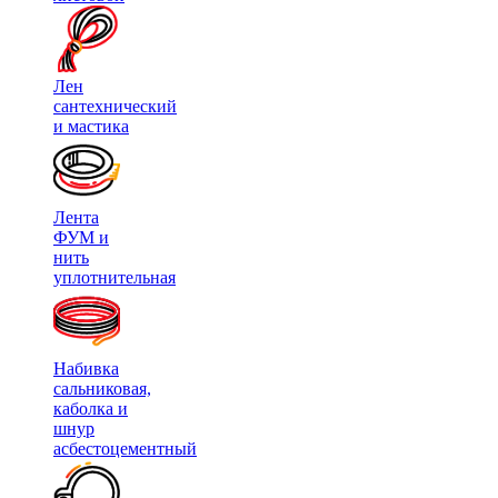
Лен
сантехнический
и мастика
Лента
ФУМ и
нить
уплотнительная
Набивка
сальниковая,
каболка и
шнур
асбестоцементный