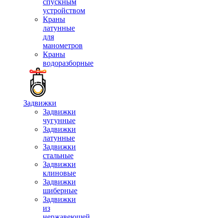
спускным
устройством
Краны
латунные
для
манометров
Краны
водоразборные
Задвижки
Задвижки
чугунные
Задвижки
латунные
Задвижки
стальные
Задвижки
клиновые
Задвижки
шиберные
Задвижки
из
нержавеющей