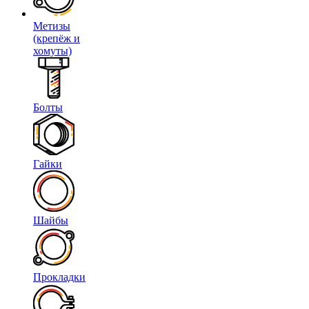
Метизы
(крепёж и
хомуты)
Болты
Гайки
Шайбы
Прокладки