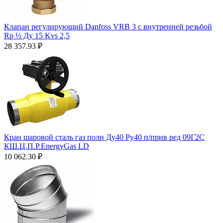
Клапан регулирующий Danfoss VRB 3 с внутренней резьбой
Rp ½ Ду 15 Kvs 2,5
28 357.93
₽
Кран шаровой сталь газ полн Ду40 Ру40 п/прив ред 09Г2С
КШ.Ц.П.Р.EnergyGas LD
10 062.30
₽