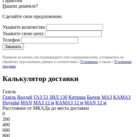
Гарантии
Н
ашли дешевле?
Сделайте свое предложение.
Укажите количество
Укажите свою цену
Телефон
Нажимая на кнопку, вы подтверждаете свое совершеннолетие, соглашаетесь на
обработку персональных данных в соответствии с
Условиями
, а также с
Условиями
продажи
Калькулятор доставки
Газель
Газель
Валдай
ГАЗ 53
ЗИЛ 130
Катюша
Бычок
МАЗ
КАМАЗ
Huyndai
MAN
МАЗ 12 м
КАМАЗ 12 м
MAN 12 м
Расстояние от МКАДа до места доставки
0
200
400
600
800