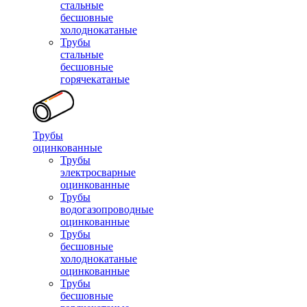
стальные
бесшовные
холоднокатаные
Трубы
стальные
бесшовные
горячекатаные
Трубы
оцинкованные
Трубы
электросварные
оцинкованные
Трубы
водогазопроводные
оцинкованные
Трубы
бесшовные
холоднокатаные
оцинкованные
Трубы
бесшовные