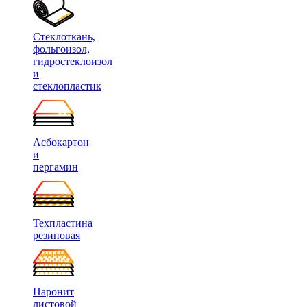
Стеклоткань,
фольгоизол,
гидростеклоизол
и
стеклопластик
Асбокартон
и
пергамин
Техпластина
резиновая
Паронит
листовой