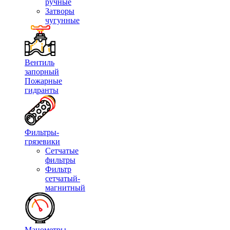
ручные
Затворы
чугунные
Вентиль
запорный
Пожарные
гидранты
Фильтры-
грязевики
Сетчатые
фильтры
Фильтр
сетчатый-
магнитный
Манометры