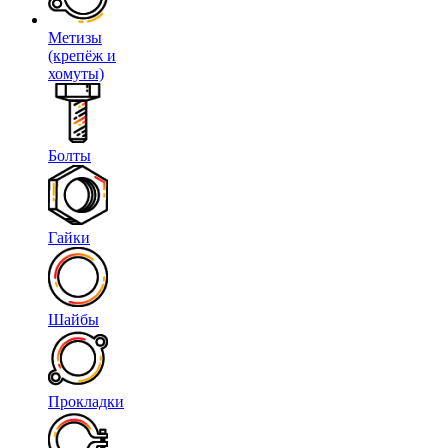
Метизы
(крепёж и
хомуты)
Болты
Гайки
Шайбы
Прокладки