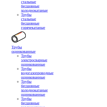
стальные
бесшовные
холоднокатаные
Трубы
стальные
бесшовные
горячекатаные
Трубы
оцинкованные
Трубы
электросварные
оцинкованные
Трубы
водогазопроводные
оцинкованные
Трубы
бесшовные
холоднокатаные
оцинкованные
Трубы
бесшовные