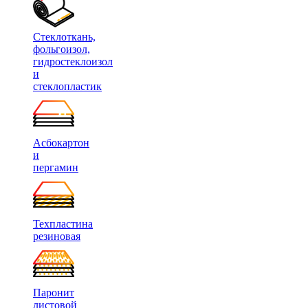
Стеклоткань,
фольгоизол,
гидростеклоизол
и
стеклопластик
Асбокартон
и
пергамин
Техпластина
резиновая
Паронит
листовой