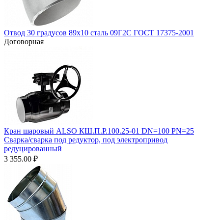
Отвод 30 градусов 89х10 сталь 09Г2С ГОСТ 17375-2001
Договорная
Кран шаровый ALSO КШ.П.Р.100.25-01 DN=100 PN=25
Сварка/сварка под редуктор, под электропривод
редуцированный
3 355.00
₽