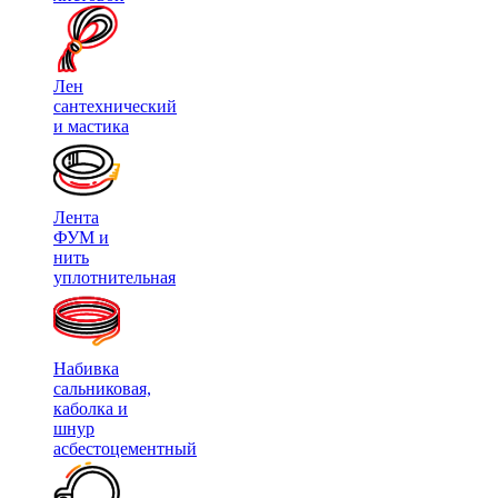
Лен
сантехнический
и мастика
Лента
ФУМ и
нить
уплотнительная
Набивка
сальниковая,
каболка и
шнур
асбестоцементный