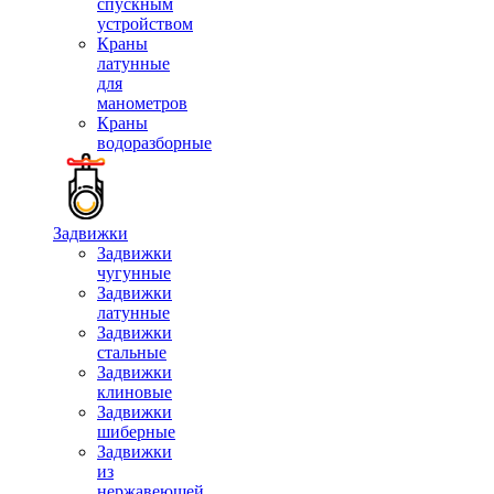
спускным
устройством
Краны
латунные
для
манометров
Краны
водоразборные
Задвижки
Задвижки
чугунные
Задвижки
латунные
Задвижки
стальные
Задвижки
клиновые
Задвижки
шиберные
Задвижки
из
нержавеющей