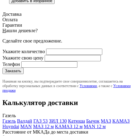
Добавить в избранное
Доставка
Оплата
Гарантии
Н
ашли дешевле?
Сделайте свое предложение.
Укажите количество
Укажите свою цену
Телефон
Нажимая на кнопку, вы подтверждаете свое совершеннолетие, соглашаетесь на
обработку персональных данных в соответствии с
Условиями
, а также с
Условиями
продажи
Калькулятор доставки
Газель
Газель
Валдай
ГАЗ 53
ЗИЛ 130
Катюша
Бычок
МАЗ
КАМАЗ
Huyndai
MAN
МАЗ 12 м
КАМАЗ 12 м
MAN 12 м
Расстояние от МКАДа до места доставки