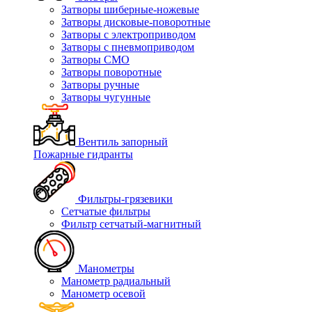
Затворы шиберные-ножевые
Затворы дисковые-поворотные
Затворы с электроприводом
Затворы с пневмоприводом
Затворы СМО
Затворы поворотные
Затворы ручные
Затворы чугунные
Вентиль запорный
Пожарные гидранты
Фильтры-грязевики
Сетчатые фильтры
Фильтр сетчатый-магнитный
Манометры
Манометр радиальный
Манометр осевой