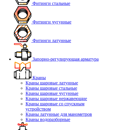
Фитинги стальные
Фитинги чугунные
Фитинги латунные
Запорно-регулирующая арматура
Краны
Краны шаровые латунные
Краны шаровые стальные
Краны шаровые чугунные
Краны шаровые нержавеющие
Краны шаровые со спускным
устройством
Краны латунные для манометров
Краны водоразборные