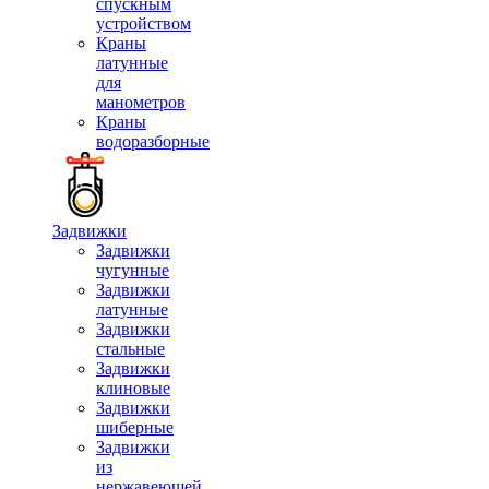
спускным
устройством
Краны
латунные
для
манометров
Краны
водоразборные
Задвижки
Задвижки
чугунные
Задвижки
латунные
Задвижки
стальные
Задвижки
клиновые
Задвижки
шиберные
Задвижки
из
нержавеющей