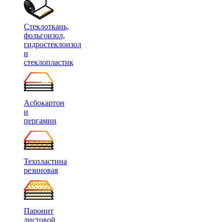
Стеклоткань,
фольгоизол,
гидростеклоизол
и
стеклопластик
Асбокартон
и
пергамин
Техпластина
резиновая
Паронит
листовой