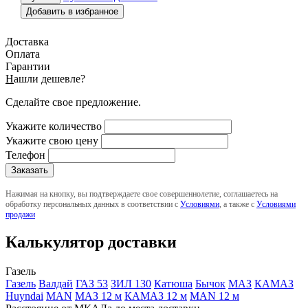
Добавить в избранное
Доставка
Оплата
Гарантии
Н
ашли дешевле?
Сделайте свое предложение.
Укажите количество
Укажите свою цену
Телефон
Нажимая на кнопку, вы подтверждаете свое совершеннолетие, соглашаетесь на
обработку персональных данных в соответствии с
Условиями
, а также с
Условиями
продажи
Калькулятор доставки
Газель
Газель
Валдай
ГАЗ 53
ЗИЛ 130
Катюша
Бычок
МАЗ
КАМАЗ
Huyndai
MAN
МАЗ 12 м
КАМАЗ 12 м
MAN 12 м