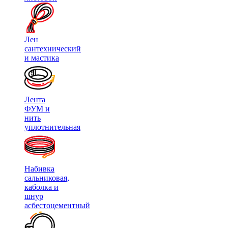
Лен
сантехнический
и мастика
Лента
ФУМ и
нить
уплотнительная
Набивка
сальниковая,
каболка и
шнур
асбестоцементный