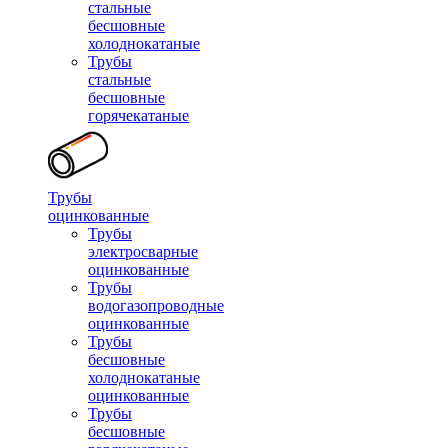
стальные
бесшовные
холоднокатаные
Трубы
стальные
бесшовные
горячекатаные
Трубы
оцинкованные
Трубы
электросварные
оцинкованные
Трубы
водогазопроводные
оцинкованные
Трубы
бесшовные
холоднокатаные
оцинкованные
Трубы
бесшовные