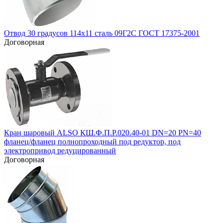
Отвод 30 градусов 114х11 сталь 09Г2С ГОСТ 17375-2001
Договорная
Кран шаровый ALSO КШ.Ф.П.Р.020.40-01 DN=20 PN=40
фланец/фланец полнопроходный под редуктор, под
электропривод редуцированный
Договорная