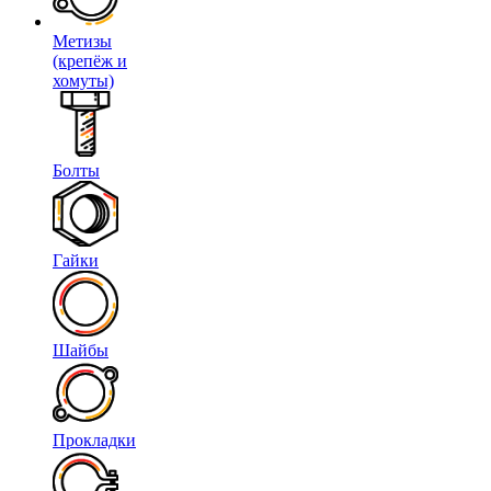
Метизы
(крепёж и
хомуты)
Болты
Гайки
Шайбы
Прокладки