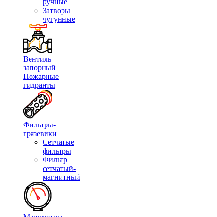
ручные
Затворы
чугунные
Вентиль
запорный
Пожарные
гидранты
Фильтры-
грязевики
Сетчатые
фильтры
Фильтр
сетчатый-
магнитный
Манометры