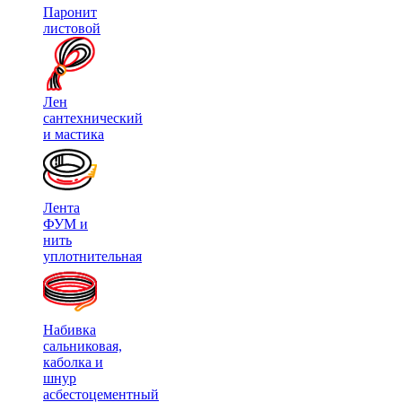
Паронит
листовой
Лен
сантехнический
и мастика
Лента
ФУМ и
нить
уплотнительная
Набивка
сальниковая,
каболка и
шнур
асбестоцементный