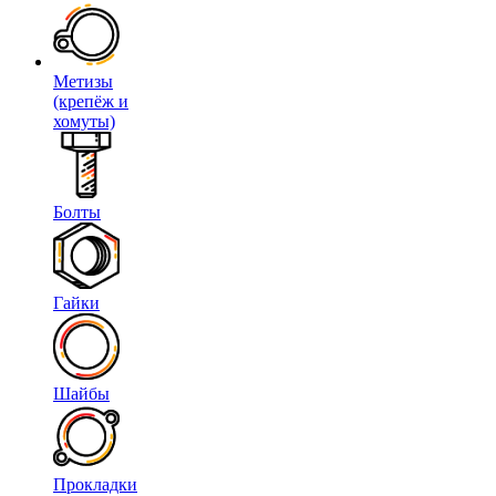
Метизы
(крепёж и
хомуты)
Болты
Гайки
Шайбы
Прокладки