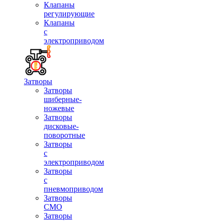
Клапаны
регулирующие
Клапаны
с
электроприводом
Затворы
Затворы
шиберные-
ножевые
Затворы
дисковые-
поворотные
Затворы
с
электроприводом
Затворы
с
пневмоприводом
Затворы
СМО
Затворы