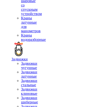
шаровые
со
спускным
устройством
Краны
латунные
для
манометров
Краны
водоразборные
Задвижки
Задвижки
чугунные
Задвижки
латунные
Задвижки
стальные
Задвижки
клиновые
Задвижки
шиберные
Задвижки