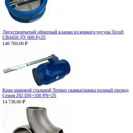
Двухстворчатый обратный клапан из ковкого чугуна Tecofi
CB4450 ДУ 600 Ру25
146 769.00
₽
Кран шаровой стальной Temper сварка/сварка полный проход
Серия 292 DN=100 PN=25
14 736.00
₽