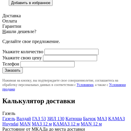
Добавить в избранное
Доставка
Оплата
Гарантии
Н
ашли дешевле?
Сделайте свое предложение.
Укажите количество
Укажите свою цену
Телефон
Нажимая на кнопку, вы подтверждаете свое совершеннолетие, соглашаетесь на
обработку персональных данных в соответствии с
Условиями
, а также с
Условиями
продажи
Калькулятор доставки
Газель
Газель
Валдай
ГАЗ 53
ЗИЛ 130
Катюша
Бычок
МАЗ
КАМАЗ
Huyndai
MAN
МАЗ 12 м
КАМАЗ 12 м
MAN 12 м
Расстояние от МКАДа до места доставки