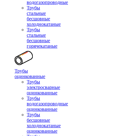
водогазопроводные
Трубы
стальные
бесшовные
холоднокатаные
Трубы
стальные
бесшовные
горячекатаные
Трубы
оцинкованные
Трубы
электросварные
оцинкованные
Трубы
водогазопроводные
оцинкованные
Трубы
бесшовные
холоднокатаные
оцинкованные