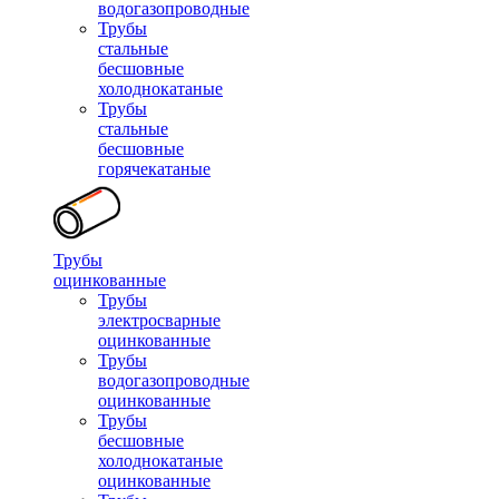
водогазопроводные
Трубы
стальные
бесшовные
холоднокатаные
Трубы
стальные
бесшовные
горячекатаные
Трубы
оцинкованные
Трубы
электросварные
оцинкованные
Трубы
водогазопроводные
оцинкованные
Трубы
бесшовные
холоднокатаные
оцинкованные