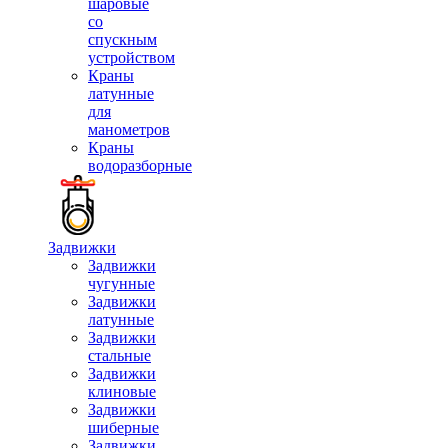
шаровые
со
спускным
устройством
Краны
латунные
для
манометров
Краны
водоразборные
Задвижки
Задвижки
чугунные
Задвижки
латунные
Задвижки
стальные
Задвижки
клиновые
Задвижки
шиберные
Задвижки