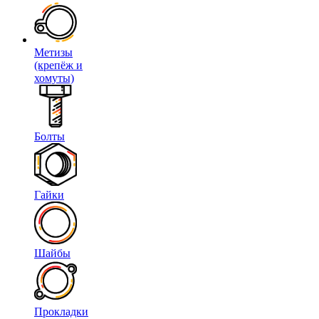
Метизы
(крепёж и
хомуты)
Болты
Гайки
Шайбы
Прокладки