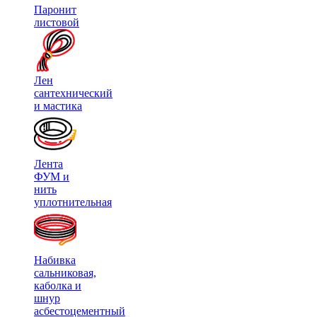
Паронит
листовой
Лен
сантехнический
и мастика
Лента
ФУМ и
нить
уплотнительная
Набивка
сальниковая,
каболка и
шнур
асбестоцементный