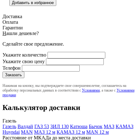
Добавить в избранное
Доставка
Оплата
Гарантии
Н
ашли дешевле?
Сделайте свое предложение.
Укажите количество
Укажите свою цену
Телефон
Нажимая на кнопку, вы подтверждаете свое совершеннолетие, соглашаетесь на
обработку персональных данных в соответствии с
Условиями
, а также с
Условиями
продажи
Калькулятор доставки
Газель
Газель
Валдай
ГАЗ 53
ЗИЛ 130
Катюша
Бычок
МАЗ
КАМАЗ
Huyndai
MAN
МАЗ 12 м
КАМАЗ 12 м
MAN 12 м
Расстояние от МКАДа до места доставки