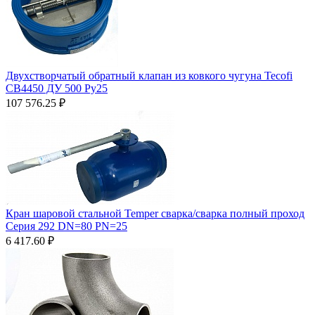
Двухстворчатый обратный клапан из ковкого чугуна Tecofi
CB4450 ДУ 500 Ру25
107 576.25
₽
Кран шаровой стальной Temper сварка/сварка полный проход
Серия 292 DN=80 PN=25
6 417.60
₽