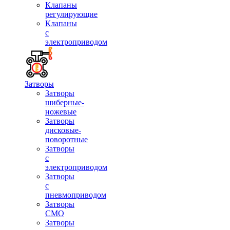
Клапаны
регулирующие
Клапаны
с
электроприводом
Затворы
Затворы
шиберные-
ножевые
Затворы
дисковые-
поворотные
Затворы
с
электроприводом
Затворы
с
пневмоприводом
Затворы
СМО
Затворы