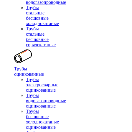
водогазопроводные
Трубы
стальные
бесшовные
холоднокатаные
Трубы
стальные
бесшовные
горячекатаные
Трубы
оцинкованные
Трубы
электросварные
оцинкованные
Трубы
водогазопроводные
оцинкованные
Трубы
бесшовные
холоднокатаные
оцинкованные