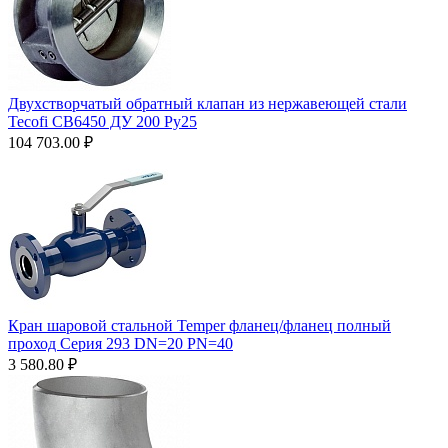
Двухстворчатый обратный клапан из нержавеющей стали
Tecofi CB6450 ДУ 200 Ру25
104 703.00
₽
Кран шаровой стальной Temper фланец/фланец полный
проход Серия 293 DN=20 PN=40
3 580.80
₽