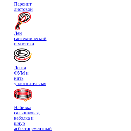
Паронит
листовой
Лен
сантехнический
и мастика
Лента
ФУМ и
нить
уплотнительная
Набивка
сальниковая,
каболка и
шнур
асбестоцементный