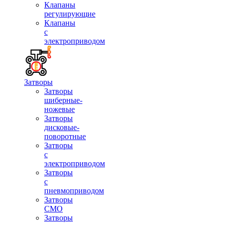
Клапаны
регулирующие
Клапаны
с
электроприводом
Затворы
Затворы
шиберные-
ножевые
Затворы
дисковые-
поворотные
Затворы
с
электроприводом
Затворы
с
пневмоприводом
Затворы
СМО
Затворы