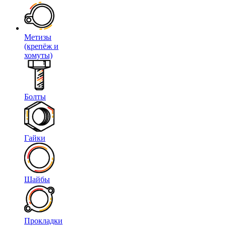
Метизы
(крепёж и
хомуты)
Болты
Гайки
Шайбы
Прокладки