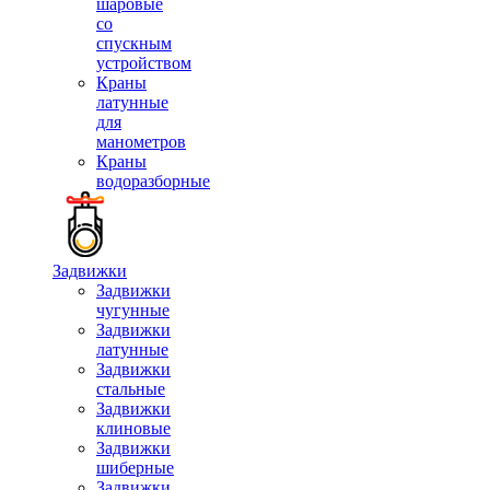
шаровые
со
спускным
устройством
Краны
латунные
для
манометров
Краны
водоразборные
Задвижки
Задвижки
чугунные
Задвижки
латунные
Задвижки
стальные
Задвижки
клиновые
Задвижки
шиберные
Задвижки