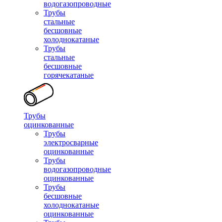
водогазопроводные
Трубы
стальные
бесшовные
холоднокатаные
Трубы
стальные
бесшовные
горячекатаные
Трубы
оцинкованные
Трубы
электросварные
оцинкованные
Трубы
водогазопроводные
оцинкованные
Трубы
бесшовные
холоднокатаные
оцинкованные