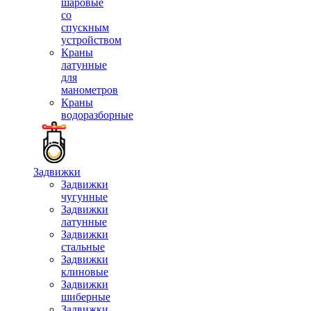
шаровые
со
спускным
устройством
Краны
латунные
для
манометров
Краны
водоразборные
Задвижки
Задвижки
чугунные
Задвижки
латунные
Задвижки
стальные
Задвижки
клиновые
Задвижки
шиберные
Задвижки