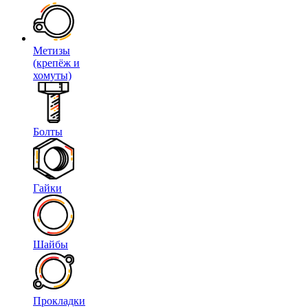
Метизы
(крепёж и
хомуты)
Болты
Гайки
Шайбы
Прокладки