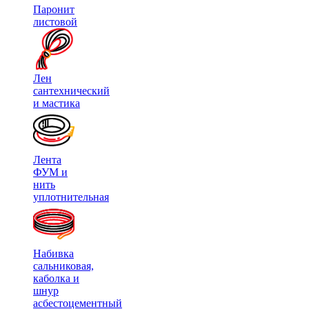
Паронит
листовой
Лен
сантехнический
и мастика
Лента
ФУМ и
нить
уплотнительная
Набивка
сальниковая,
каболка и
шнур
асбестоцементный