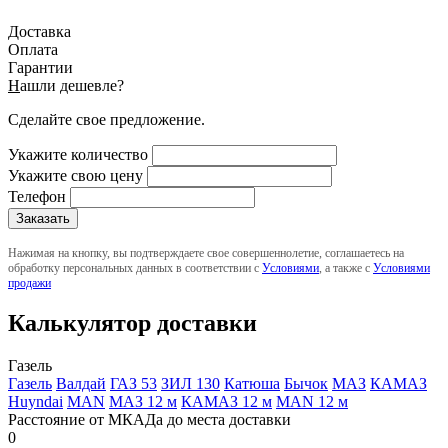
Доставка
Оплата
Гарантии
Н
ашли дешевле?
Сделайте свое предложение.
Укажите количество
Укажите свою цену
Телефон
Нажимая на кнопку, вы подтверждаете свое совершеннолетие, соглашаетесь на
обработку персональных данных в соответствии с
Условиями
, а также с
Условиями
продажи
Калькулятор доставки
Газель
Газель
Валдай
ГАЗ 53
ЗИЛ 130
Катюша
Бычок
МАЗ
КАМАЗ
Huyndai
MAN
МАЗ 12 м
КАМАЗ 12 м
MAN 12 м
Расстояние от МКАДа до места доставки
0