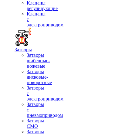
Клапаны
регулирующие
Клапаны
с
электроприводом
Затворы
Затворы
шиберные-
ножевые
Затворы
дисковые-
поворотные
Затворы
с
электроприводом
Затворы
с
пневмоприводом
Затворы
СМО
Затворы