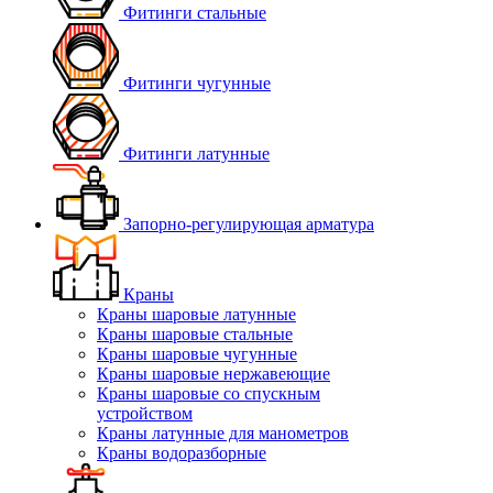
Фитинги стальные
Фитинги чугунные
Фитинги латунные
Запорно-регулирующая арматура
Краны
Краны шаровые латунные
Краны шаровые стальные
Краны шаровые чугунные
Краны шаровые нержавеющие
Краны шаровые со спускным
устройством
Краны латунные для манометров
Краны водоразборные