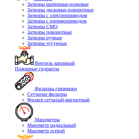
Затворы шиберные-ножевые
Затворы дисковые-поворотные
Затворы с электроприводом
Затворы с пневмоприводом
Затворы СМО
Затворы поворотные
Затворы ручные
Затворы чугунные
Вентиль запорный
Пожарные гидранты
Фильтры-грязевики
Сетчатые фильтры
Фильтр сетчатый-магнитный
Манометры
Манометр радиальный
Манометр осевой