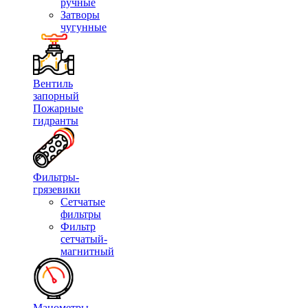
ручные
Затворы
чугунные
Вентиль
запорный
Пожарные
гидранты
Фильтры-
грязевики
Сетчатые
фильтры
Фильтр
сетчатый-
магнитный
Манометры