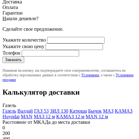
Доставка
Оплата
Гарантии
Н
ашли дешевле?
Сделайте свое предложение.
Укажите количество
Укажите свою цену
Телефон
Нажимая на кнопку, вы подтверждаете свое совершеннолетие, соглашаетесь на
обработку персональных данных в соответствии с
Условиями
, а также с
Условиями
продажи
Калькулятор доставки
Газель
Газель
Валдай
ГАЗ 53
ЗИЛ 130
Катюша
Бычок
МАЗ
КАМАЗ
Huyndai
MAN
МАЗ 12 м
КАМАЗ 12 м
MAN 12 м
Расстояние от МКАДа до места доставки
0
200
400