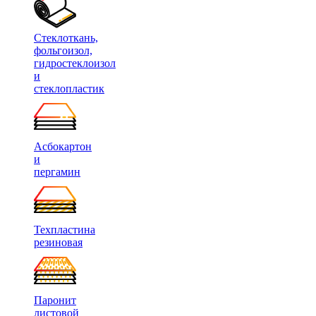
Стеклоткань,
фольгоизол,
гидростеклоизол
и
стеклопластик
Асбокартон
и
пергамин
Техпластина
резиновая
Паронит
листовой