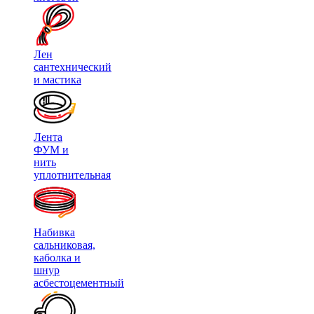
Лен
сантехнический
и мастика
Лента
ФУМ и
нить
уплотнительная
Набивка
сальниковая,
каболка и
шнур
асбестоцементный