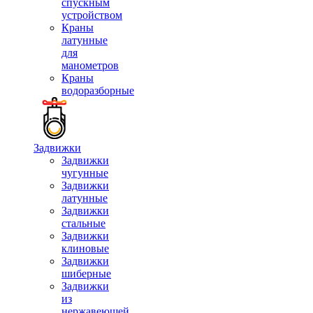
спускным
устройством
Краны
латунные
для
манометров
Краны
водоразборные
Задвижки
Задвижки
чугунные
Задвижки
латунные
Задвижки
стальные
Задвижки
клиновые
Задвижки
шиберные
Задвижки
из
нержавеющей