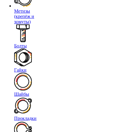
Метизы
(крепёж и
хомуты)
Болты
Гайки
Шайбы
Прокладки