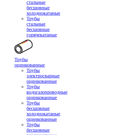
стальные
бесшовные
холоднокатаные
Трубы
стальные
бесшовные
горячекатаные
Трубы
оцинкованные
Трубы
электросварные
оцинкованные
Трубы
водогазопроводные
оцинкованные
Трубы
бесшовные
холоднокатаные
оцинкованные
Трубы
бесшовные