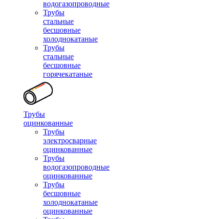
водогазопроводные
Трубы
стальные
бесшовные
холоднокатаные
Трубы
стальные
бесшовные
горячекатаные
Трубы
оцинкованные
Трубы
электросварные
оцинкованные
Трубы
водогазопроводные
оцинкованные
Трубы
бесшовные
холоднокатаные
оцинкованные