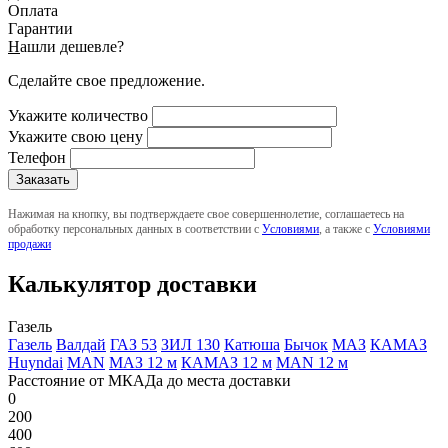
Оплата
Гарантии
Н
ашли дешевле?
Сделайте свое предложение.
Укажите количество
Укажите свою цену
Телефон
Нажимая на кнопку, вы подтверждаете свое совершеннолетие, соглашаетесь на
обработку персональных данных в соответствии с
Условиями
, а также с
Условиями
продажи
Калькулятор доставки
Газель
Газель
Валдай
ГАЗ 53
ЗИЛ 130
Катюша
Бычок
МАЗ
КАМАЗ
Huyndai
MAN
МАЗ 12 м
КАМАЗ 12 м
MAN 12 м
Расстояние от МКАДа до места доставки
0
200
400