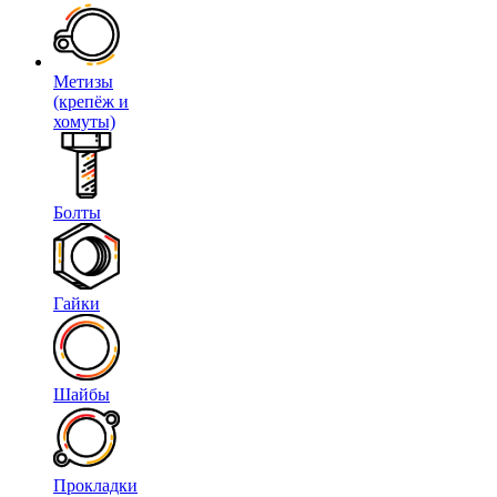
Метизы
(крепёж и
хомуты)
Болты
Гайки
Шайбы
Прокладки