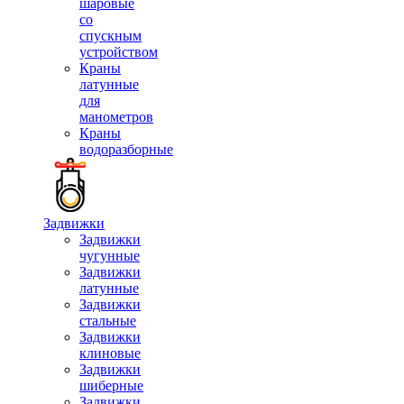
шаровые
со
спускным
устройством
Краны
латунные
для
манометров
Краны
водоразборные
Задвижки
Задвижки
чугунные
Задвижки
латунные
Задвижки
стальные
Задвижки
клиновые
Задвижки
шиберные
Задвижки