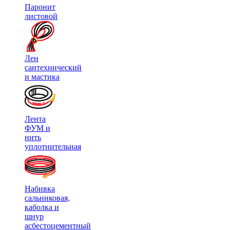
Паронит
листовой
Лен
сантехнический
и мастика
Лента
ФУМ и
нить
уплотнительная
Набивка
сальниковая,
каболка и
шнур
асбестоцементный