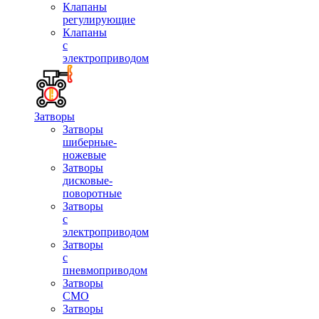
Клапаны
регулирующие
Клапаны
с
электроприводом
Затворы
Затворы
шиберные-
ножевые
Затворы
дисковые-
поворотные
Затворы
с
электроприводом
Затворы
с
пневмоприводом
Затворы
СМО
Затворы