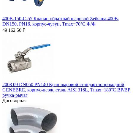
400B-150-C-55 Клапан обратный шаровой Zetkama 400B,
DN150, PN16, корпус-чугун, Tmax=70°C Ф/Ф
49 162.50
₽
2008 09 DN050 PN140 Кран шаровой стандартнопроходной
GENEBRE, корпус-нерж. сталь AISI 316L, Tmax=180°C ВР/ВР
ручка-рычаг
Договорная