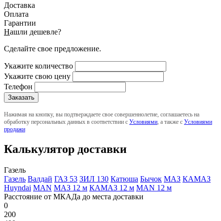
Доставка
Оплата
Гарантии
Н
ашли дешевле?
Сделайте свое предложение.
Укажите количество
Укажите свою цену
Телефон
Нажимая на кнопку, вы подтверждаете свое совершеннолетие, соглашаетесь на
обработку персональных данных в соответствии с
Условиями
, а также с
Условиями
продажи
Калькулятор доставки
Газель
Газель
Валдай
ГАЗ 53
ЗИЛ 130
Катюша
Бычок
МАЗ
КАМАЗ
Huyndai
MAN
МАЗ 12 м
КАМАЗ 12 м
MAN 12 м
Расстояние от МКАДа до места доставки
0
200