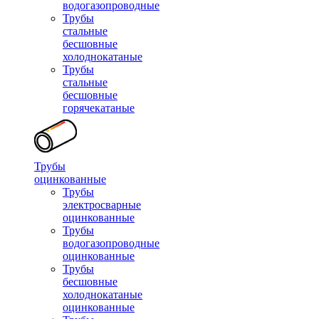
водогазопроводные
Трубы
стальные
бесшовные
холоднокатаные
Трубы
стальные
бесшовные
горячекатаные
Трубы
оцинкованные
Трубы
электросварные
оцинкованные
Трубы
водогазопроводные
оцинкованные
Трубы
бесшовные
холоднокатаные
оцинкованные