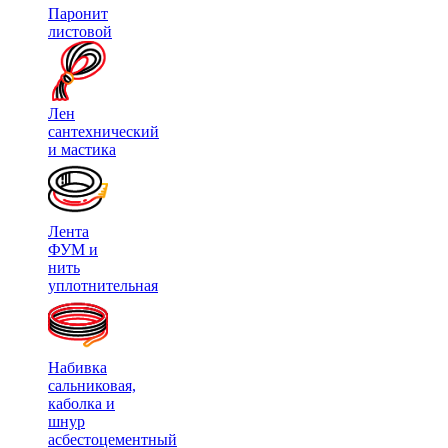
Паронит
листовой
Лен
сантехнический
и мастика
Лента
ФУМ и
нить
уплотнительная
Набивка
сальниковая,
каболка и
шнур
асбестоцементный