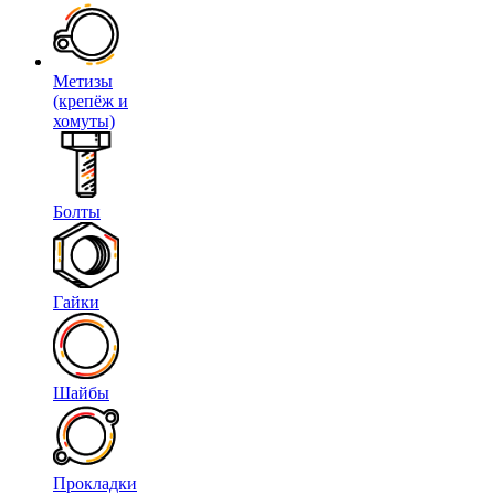
Метизы
(крепёж и
хомуты)
Болты
Гайки
Шайбы
Прокладки