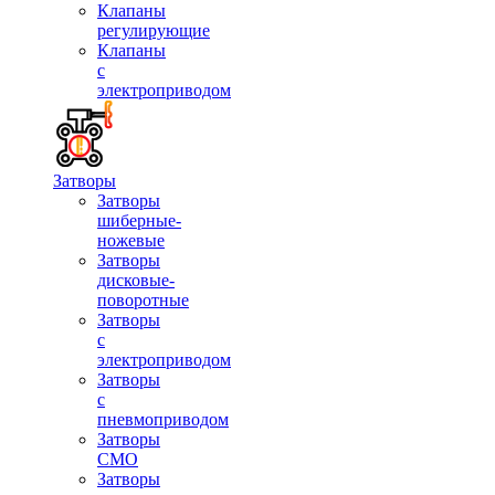
Клапаны
регулирующие
Клапаны
с
электроприводом
Затворы
Затворы
шиберные-
ножевые
Затворы
дисковые-
поворотные
Затворы
с
электроприводом
Затворы
с
пневмоприводом
Затворы
СМО
Затворы