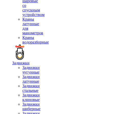
шаровые
со
спускным
устройством
Краны
латунные
для
манометров
Краны
водоразборные
Задвижки
Задвижки
чугунные
Задвижки
латунные
Задвижки
стальные
Задвижки
клиновые
Задвижки
шиберные
Задвижки