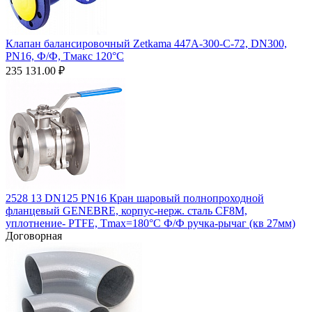
Клапан балансировочный Zetkama 447A-300-C-72, DN300,
PN16, Ф/Ф, Тмакc 120°C
235 131.00
₽
2528 13 DN125 PN16 Кран шаровый полнопроходной
фланцевый GENEBRE, корпус-нерж. сталь CF8M,
уплотнение- PTFE, Tmax=180°C Ф/Ф ручка-рычаг (кв 27мм)
Договорная