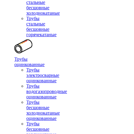
стальные
бесшовные
холоднокатаные
Трубы
стальные
бесшовные
горячекатаные
Трубы
оцинкованные
Трубы
электросварные
оцинкованные
Трубы
водогазопроводные
оцинкованные
Трубы
бесшовные
холоднокатаные
оцинкованные
Трубы
бесшовные