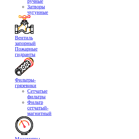
ручные
Затворы
чугунные
Вентиль
запорный
Пожарные
гидранты
Фильтры-
грязевики
Сетчатые
фильтры
Фильтр
сетчатый-
магнитный
Манометры