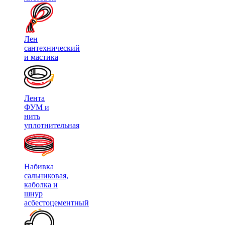
Лен
сантехнический
и мастика
Лента
ФУМ и
нить
уплотнительная
Набивка
сальниковая,
каболка и
шнур
асбестоцементный