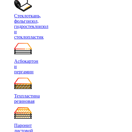
Стеклоткань,
фольгоизол,
гидростеклоизол
и
стеклопластик
Асбокартон
и
пергамин
Техпластина
резиновая
Паронит
листовой