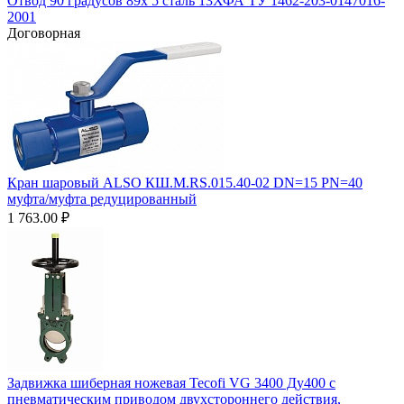
Отвод 90 градусов 89х 5 сталь 13ХФА ТУ 1462-203-0147016-
2001
Договорная
Кран шаровый ALSO КШ.М.RS.015.40-02 DN=15 PN=40
муфта/муфта редуцированный
1 763.00
₽
Задвижка шиберная ножевая Tecofi VG 3400 Ду400 с
пневматическим приводом двухстороннего действия,