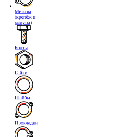
Метизы
(крепёж и
хомуты)
Болты
Гайки
Шайбы
Прокладки