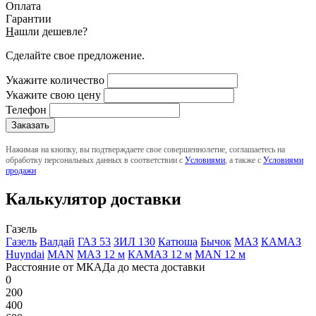
Оплата
Гарантии
Н
ашли дешевле?
Сделайте свое предложение.
Укажите количество
Укажите свою цену
Телефон
Нажимая на кнопку, вы подтверждаете свое совершеннолетие, соглашаетесь на
обработку персональных данных в соответствии с
Условиями
, а также с
Условиями
продажи
Калькулятор доставки
Газель
Газель
Валдай
ГАЗ 53
ЗИЛ 130
Катюша
Бычок
МАЗ
КАМАЗ
Huyndai
MAN
МАЗ 12 м
КАМАЗ 12 м
MAN 12 м
Расстояние от МКАДа до места доставки
0
200
400