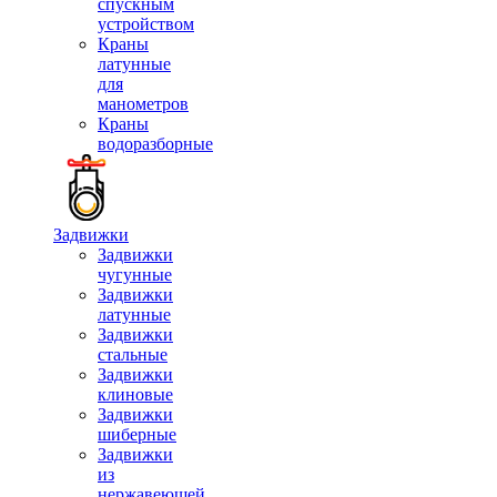
спускным
устройством
Краны
латунные
для
манометров
Краны
водоразборные
Задвижки
Задвижки
чугунные
Задвижки
латунные
Задвижки
стальные
Задвижки
клиновые
Задвижки
шиберные
Задвижки
из
нержавеющей