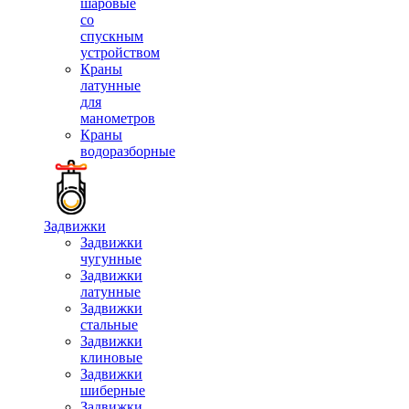
шаровые
со
спускным
устройством
Краны
латунные
для
манометров
Краны
водоразборные
Задвижки
Задвижки
чугунные
Задвижки
латунные
Задвижки
стальные
Задвижки
клиновые
Задвижки
шиберные
Задвижки