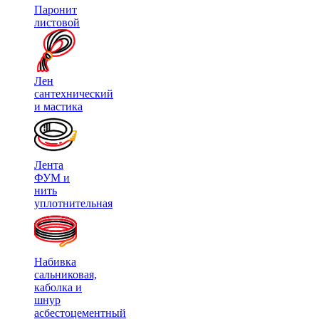
Паронит
листовой
Лен
сантехнический
и мастика
Лента
ФУМ и
нить
уплотнительная
Набивка
сальниковая,
каболка и
шнур
асбестоцементный