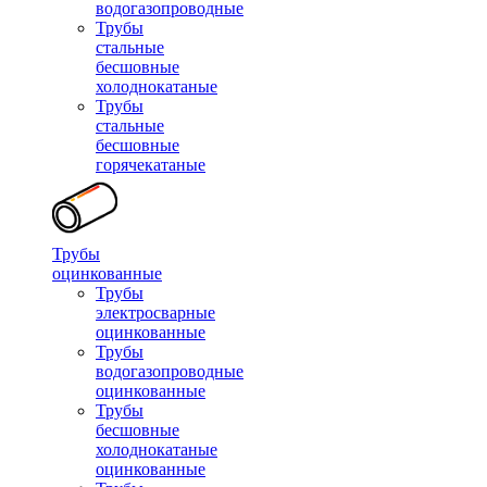
водогазопроводные
Трубы
стальные
бесшовные
холоднокатаные
Трубы
стальные
бесшовные
горячекатаные
Трубы
оцинкованные
Трубы
электросварные
оцинкованные
Трубы
водогазопроводные
оцинкованные
Трубы
бесшовные
холоднокатаные
оцинкованные