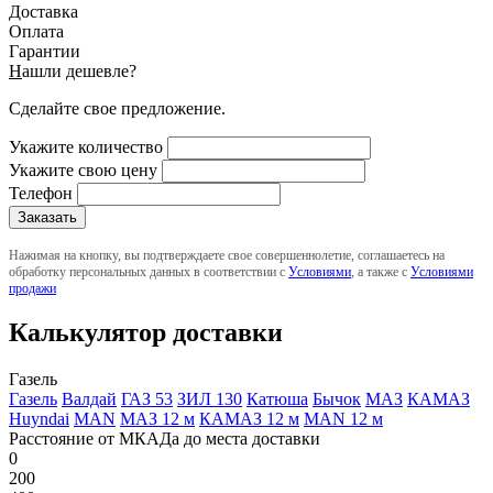
Доставка
Оплата
Гарантии
Н
ашли дешевле?
Сделайте свое предложение.
Укажите количество
Укажите свою цену
Телефон
Нажимая на кнопку, вы подтверждаете свое совершеннолетие, соглашаетесь на
обработку персональных данных в соответствии с
Условиями
, а также с
Условиями
продажи
Калькулятор доставки
Газель
Газель
Валдай
ГАЗ 53
ЗИЛ 130
Катюша
Бычок
МАЗ
КАМАЗ
Huyndai
MAN
МАЗ 12 м
КАМАЗ 12 м
MAN 12 м
Расстояние от МКАДа до места доставки
0
200