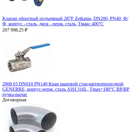
Клапан обратный подъемный 287F Zetkama, DN200, PN40, Ф/
Ф, корпус - сталь, диск - нерж. сталь, Тмакс 400°C
207 998.25
₽
2008 03 DN010 PN140 Кран шаровой стандартнопроходной
GENEBRE, корпус-нерж. сталь AISI 316L, Tmax=180°C ВР/ВР
ручка-рычаг
Договорная