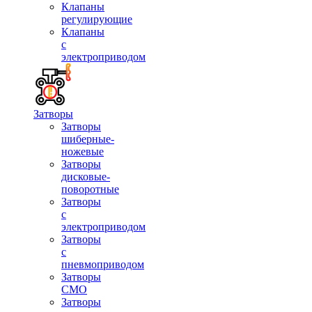
Клапаны
регулирующие
Клапаны
с
электроприводом
Затворы
Затворы
шиберные-
ножевые
Затворы
дисковые-
поворотные
Затворы
с
электроприводом
Затворы
с
пневмоприводом
Затворы
СМО
Затворы