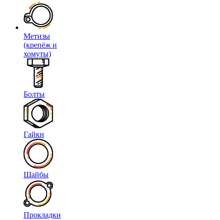
Метизы
(крепёж и
хомуты)
Болты
Гайки
Шайбы
Прокладки