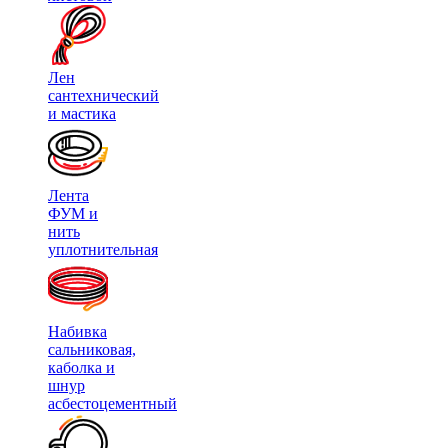
Лен
сантехнический
и мастика
Лента
ФУМ и
нить
уплотнительная
Набивка
сальниковая,
каболка и
шнур
асбестоцементный