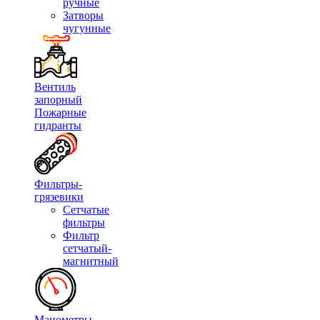
ручные
Затворы
чугунные
Вентиль
запорный
Пожарные
гидранты
Фильтры-
грязевики
Сетчатые
фильтры
Фильтр
сетчатый-
магнитный
Манометры