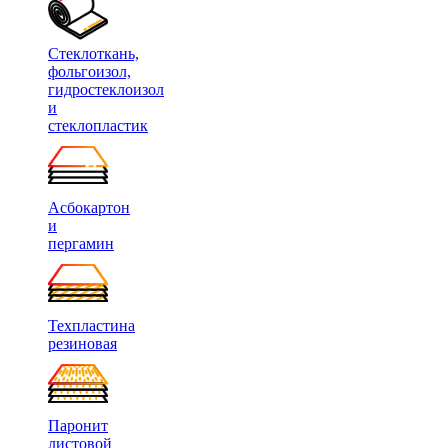
Стеклоткань,
фольгоизол,
гидростеклоизол
и
стеклопластик
Асбокартон
и
пергамин
Техпластина
резиновая
Паронит
листовой