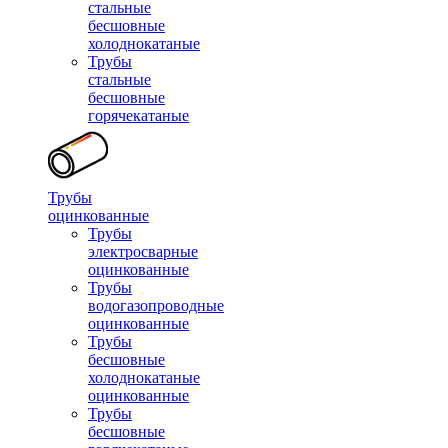
стальные
бесшовные
холоднокатаные
Трубы
стальные
бесшовные
горячекатаные
Трубы
оцинкованные
Трубы
электросварные
оцинкованные
Трубы
водогазопроводные
оцинкованные
Трубы
бесшовные
холоднокатаные
оцинкованные
Трубы
бесшовные