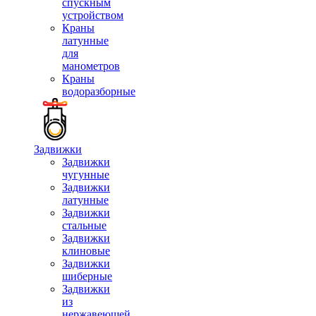
спускным
устройством
Краны
латунные
для
манометров
Краны
водоразборные
Задвижки
Задвижки
чугунные
Задвижки
латунные
Задвижки
стальные
Задвижки
клиновые
Задвижки
шиберные
Задвижки
из
нержавеющей