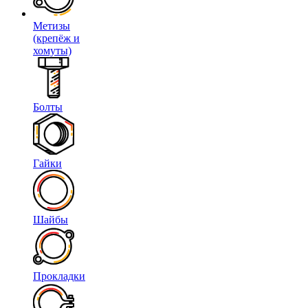
Метизы
(крепёж и
хомуты)
Болты
Гайки
Шайбы
Прокладки