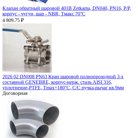
Клапан обратный шаровой 401B Zetkama, DN040, PN16, Р/Р,
корпус - чугун, шар - NBR, Тмакс 70°C
4 809.75
₽
2026 02 DN008 PN63 Кран шаровой полнопроходной 3-х
составной GENEBRE, корпус-нерж. сталь AISI 316,
уплотнение-PTFE, Tmax=180°C, С/С ручка-рычаг кв.9мм
Договорная