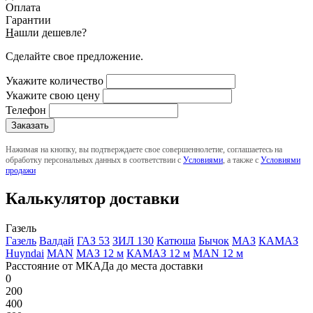
Оплата
Гарантии
Н
ашли дешевле?
Сделайте свое предложение.
Укажите количество
Укажите свою цену
Телефон
Нажимая на кнопку, вы подтверждаете свое совершеннолетие, соглашаетесь на
обработку персональных данных в соответствии с
Условиями
, а также с
Условиями
продажи
Калькулятор доставки
Газель
Газель
Валдай
ГАЗ 53
ЗИЛ 130
Катюша
Бычок
МАЗ
КАМАЗ
Huyndai
MAN
МАЗ 12 м
КАМАЗ 12 м
MAN 12 м
Расстояние от МКАДа до места доставки
0
200
400