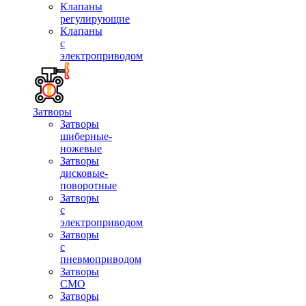
Клапаны
регулирующие
Клапаны
с
электроприводом
Затворы
Затворы
шиберные-
ножевые
Затворы
дисковые-
поворотные
Затворы
с
электроприводом
Затворы
с
пневмоприводом
Затворы
СМО
Затворы