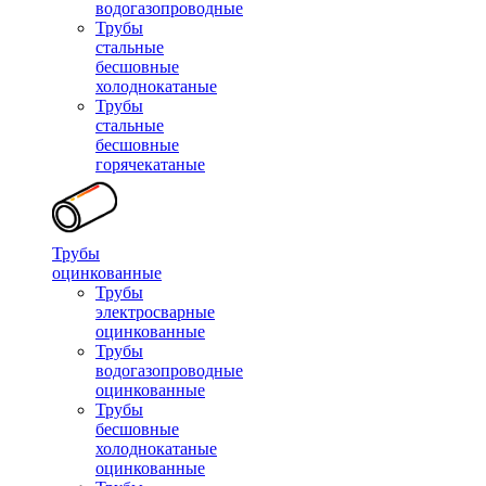
водогазопроводные
Трубы
стальные
бесшовные
холоднокатаные
Трубы
стальные
бесшовные
горячекатаные
Трубы
оцинкованные
Трубы
электросварные
оцинкованные
Трубы
водогазопроводные
оцинкованные
Трубы
бесшовные
холоднокатаные
оцинкованные