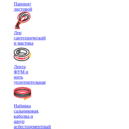
Паронит
листовой
Лен
сантехнический
и мастика
Лента
ФУМ и
нить
уплотнительная
Набивка
сальниковая,
каболка и
шнур
асбестоцементный