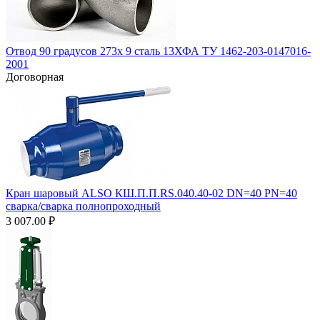
Отвод 90 градусов 273х 9 сталь 13ХФА ТУ 1462-203-0147016-
2001
Договорная
Кран шаровый ALSO КШ.П.П.RS.040.40-02 DN=40 PN=40
сварка/сварка полнопроходный
3 007.00
₽