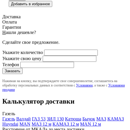
Добавить в избранное
Доставка
Оплата
Гарантии
Н
ашли дешевле?
Сделайте свое предложение.
Укажите количество
Укажите свою цену
Телефон
Нажимая на кнопку, вы подтверждаете свое совершеннолетие, соглашаетесь на
обработку персональных данных в соответствии с
Условиями
, а также с
Условиями
продажи
Калькулятор доставки
Газель
Газель
Валдай
ГАЗ 53
ЗИЛ 130
Катюша
Бычок
МАЗ
КАМАЗ
Huyndai
MAN
МАЗ 12 м
КАМАЗ 12 м
MAN 12 м
Расстояние от МКАДа до места доставки