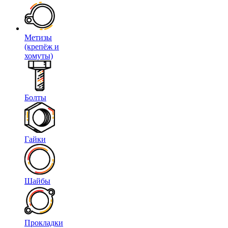
Метизы
(крепёж и
хомуты)
Болты
Гайки
Шайбы
Прокладки