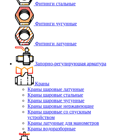
Фитинги стальные
Фитинги чугунные
Фитинги латунные
Запорно-регулирующая арматура
Краны
Краны шаровые латунные
Краны шаровые стальные
Краны шаровые чугунные
Краны шаровые нержавеющие
Краны шаровые со спускным
устройством
Краны латунные для манометров
Краны водоразборные