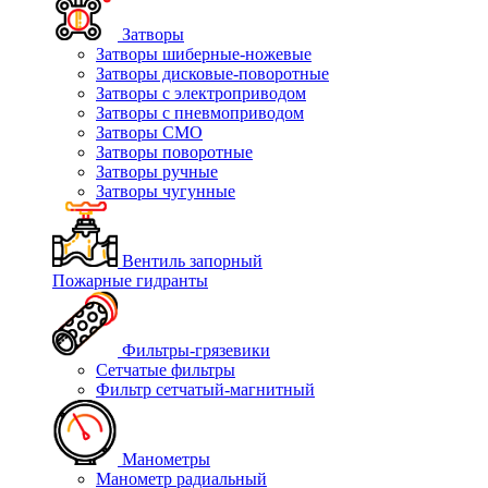
Затворы
Затворы шиберные-ножевые
Затворы дисковые-поворотные
Затворы с электроприводом
Затворы с пневмоприводом
Затворы СМО
Затворы поворотные
Затворы ручные
Затворы чугунные
Вентиль запорный
Пожарные гидранты
Фильтры-грязевики
Сетчатые фильтры
Фильтр сетчатый-магнитный
Манометры
Манометр радиальный