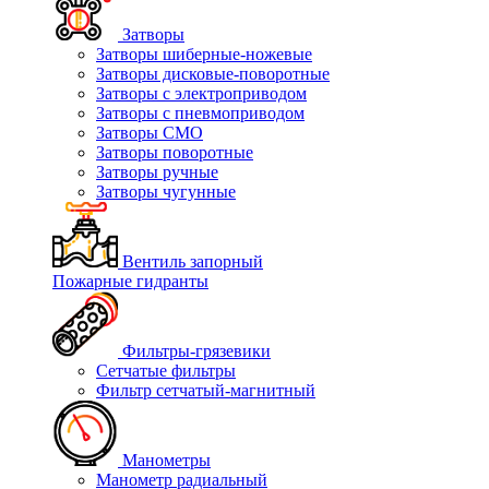
Затворы
Затворы шиберные-ножевые
Затворы дисковые-поворотные
Затворы с электроприводом
Затворы с пневмоприводом
Затворы СМО
Затворы поворотные
Затворы ручные
Затворы чугунные
Вентиль запорный
Пожарные гидранты
Фильтры-грязевики
Сетчатые фильтры
Фильтр сетчатый-магнитный
Манометры
Манометр радиальный