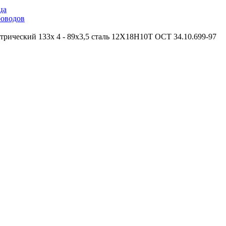
ца
роводов
трический 133х 4 - 89х3,5 сталь 12Х18Н10Т ОСТ 34.10.699-97