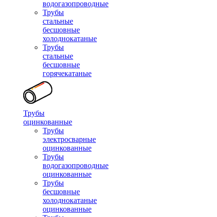
водогазопроводные
Трубы
стальные
бесшовные
холоднокатаные
Трубы
стальные
бесшовные
горячекатаные
Трубы
оцинкованные
Трубы
электросварные
оцинкованные
Трубы
водогазопроводные
оцинкованные
Трубы
бесшовные
холоднокатаные
оцинкованные