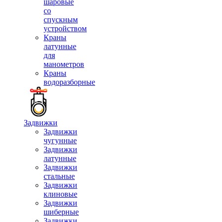
шаровые
со
спускным
устройством
Краны
латунные
для
манометров
Краны
водоразборные
Задвижки
Задвижки
чугунные
Задвижки
латунные
Задвижки
стальные
Задвижки
клиновые
Задвижки
шиберные
Задвижки