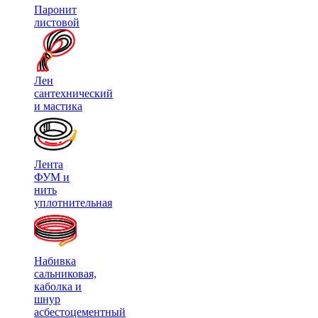
Паронит
листовой
Лен
сантехнический
и мастика
Лента
ФУМ и
нить
уплотнительная
Набивка
сальниковая,
каболка и
шнур
асбестоцементный