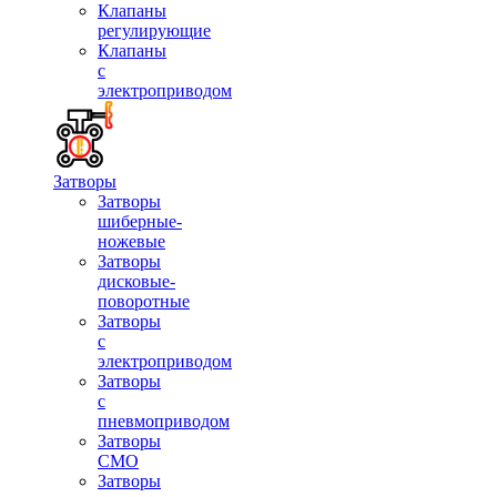
Клапаны
регулирующие
Клапаны
с
электроприводом
Затворы
Затворы
шиберные-
ножевые
Затворы
дисковые-
поворотные
Затворы
с
электроприводом
Затворы
с
пневмоприводом
Затворы
СМО
Затворы