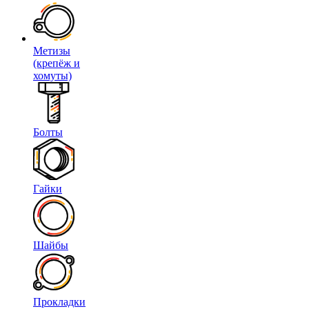
Метизы
(крепёж и
хомуты)
Болты
Гайки
Шайбы
Прокладки