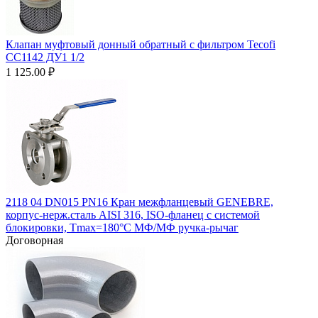
Клапан муфтовый донный обратный с фильтром Tecofi
CC1142 ДУ1 1/2
1 125.00
₽
2118 04 DN015 PN16 Кран межфланцевый GENEBRE,
корпус-нерж.сталь AISI 316, ISO-фланец с системой
блокировки, Тmax=180°С МФ/МФ ручка-рычаг
Договорная