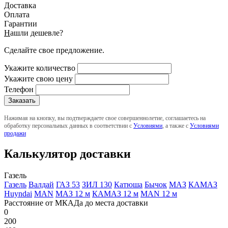
Доставка
Оплата
Гарантии
Н
ашли дешевле?
Сделайте свое предложение.
Укажите количество
Укажите свою цену
Телефон
Нажимая на кнопку, вы подтверждаете свое совершеннолетие, соглашаетесь на
обработку персональных данных в соответствии с
Условиями
, а также с
Условиями
продажи
Калькулятор доставки
Газель
Газель
Валдай
ГАЗ 53
ЗИЛ 130
Катюша
Бычок
МАЗ
КАМАЗ
Huyndai
MAN
МАЗ 12 м
КАМАЗ 12 м
MAN 12 м
Расстояние от МКАДа до места доставки
0
200